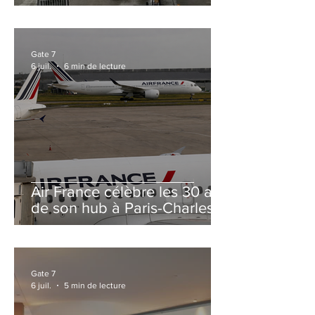
et Zurich
Gate 7
6 juil.
6 min de lecture
Air France célèbre les 30 ans
de son hub à Paris-Charles
de Gaulle
Gate 7
6 juil.
5 min de lecture