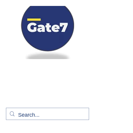
Bienvenue à bord de Gate7
le média qui fait décoller l'information
aérienne
S'abonner gratuitement pour