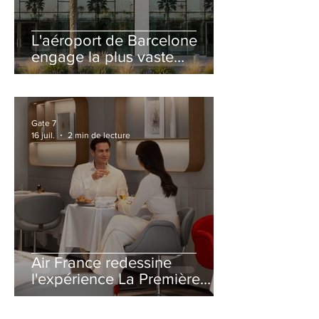
L'aéroport de Barcelone
engage la plus vaste
rénovation de son Terminal
2 depuis son ouverture
Gate 7
16 juil.
2 min de lecture
Air France redessine
l'expérience La Première
avec un salon entièrement
repensé à Paris-CDG