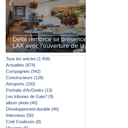
Delta renforce sa présence à
LAX avec l'ouverture de la
première phase d'un second
salon Delta One
Tous les articles
(1 458)
1 458 posts
Actualités
(874)
874 posts
Compagnies
(942)
942 posts
Constructeurs
(128)
128 posts
Aéroports
(150)
150 posts
Portraits d'AvGeeks
(13)
13 posts
Les tribunes de Gate7
(9)
9 posts
album photo
(40)
40 posts
Développement durable
(46)
46 posts
Interviews
(50)
50 posts
Coté Coulisses
(8)
8 posts
Voyages
(5)
5 posts