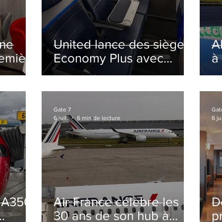
ine
United lance des sièges
A
remière
Economy Plus avec
à
siège central neutralisé
nsé à
Gate 7
Gat
6 juil.
6 min de lecture
6 jui
s A350
Air France célèbre les
D
30 ans de son hub à
p