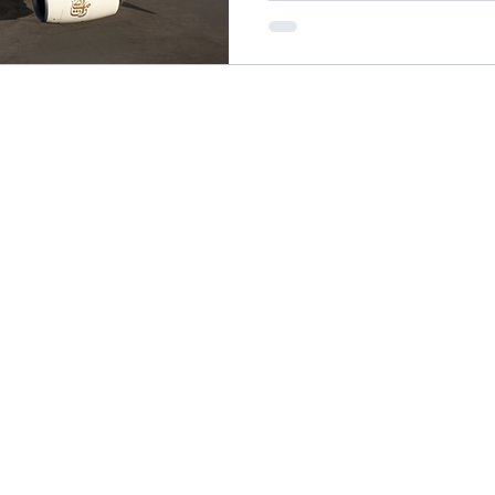
sur l'appareil A6-EVG, prolo
queue de l'appareil et rend
l'esprit, à l'ambition et à l'
Cette initiative s'inscrit da