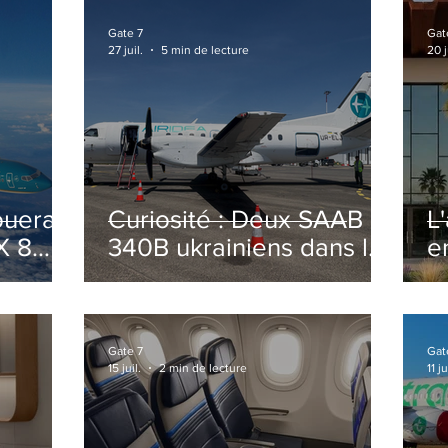
Gate 7
Gat
27 juil.
5 min de lecture
20 j
ouera
Curiosité : Deux SAAB
L
X 8
340B ukrainiens dans le
e
ciel Italien cet été
r
sa
T
o
Gate 7
Gat
15 juil.
2 min de lecture
11 ju