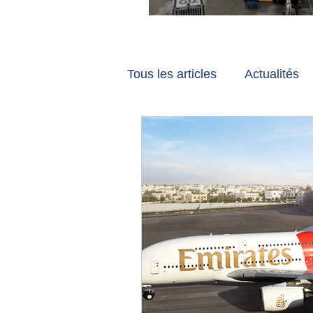
Vancouver et Zuri
Tous les articles
Actualités
Les tribunes de Gate7
a
Voyages
Reportages