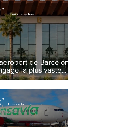
e 7
uil.
2 min de lecture
'aéroport de Barcelone
ngage la plus vaste
énovation de son
erminal 2 depuis son
uverture
e 7
il.
1 min de lecture