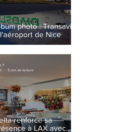
lbum photo : Transavia
 l'aéroport de Nice
e 7
l.
5 min de lecture
elta renforce sa
résence à LAX avec