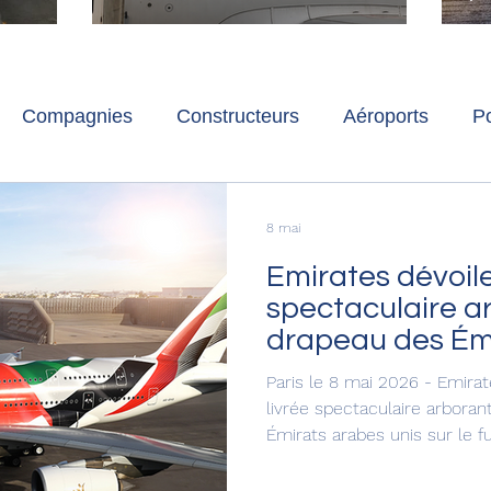
ch
Paris-Charles de Gaulle
l
p
s
Compagnies
Constructeurs
Aéroports
Po
lbum photo
Développement durable
Interviews
8 mai
Emirates dévoile une livrée
spectaculaire a
drapeau des Ém
unis
Paris le 8 mai 2026 - Emirat
livrée spectaculaire arbora
Émirats arabes unis sur le f
emblématique Airbus A380, l
commercial au monde. Cette