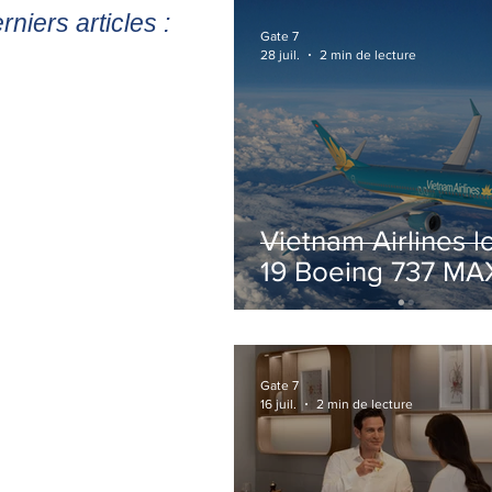
rniers articles :
Gate 7
28 juil.
2 min de lecture
Vietnam Airlines l
19 Boeing 737 MA
pour accélérer la
modernisation de 
flotte
Gate 7
16 juil.
2 min de lecture