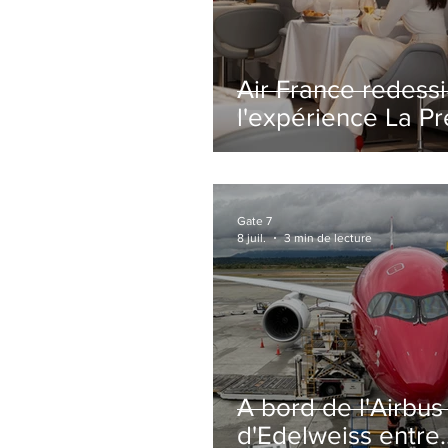
Air France redess
l'expérience La P
avec un salon
entièrement repe
Paris-CDG
Gate 7
8 juil.
3 min de lecture
A bord de l'Airbu
d'Edelweiss entre