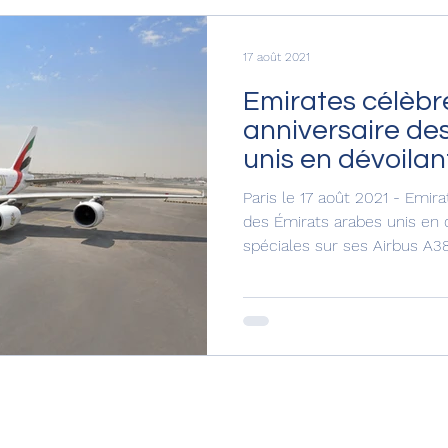
17 août 2021
Emirates célèbr
anniversaire de
unis en dévoilan
spéciales.
Paris le 17 août 2021 - Emira
des Émirats arabes unis en d
spéciales sur ses Airbus A38