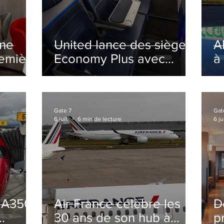
ine
United lance des sièges
A
remière
Economy Plus avec
à
siège central neutralisé
nsé à
Gate 7
Gat
6 juil.
6 min de lecture
6 jui
s A350
Air France célèbre les
D
30 ans de son hub à
p