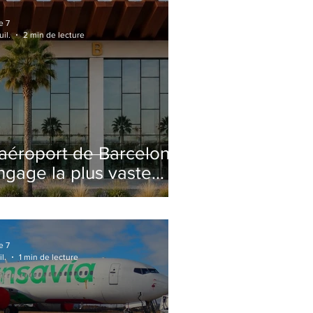
e 7
uil.
2 min de lecture
'aéroport de Barcelone
ngage la plus vaste
énovation de son
erminal 2 depuis son
uverture
e 7
il.
1 min de lecture