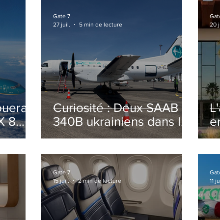
Gate 7
Gat
27 juil.
5 min de lecture
20 j
ouera
Curiosité : Deux SAAB
L
X 8
340B ukrainiens dans le
e
ciel Italien cet été
r
sa
T
o
Gate 7
Gat
15 juil.
2 min de lecture
11 ju