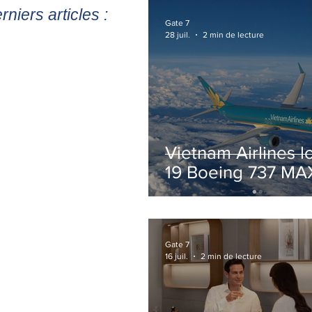
rniers articles :
Gate 7
28 juil.
2 min de lecture
Vietnam Airlines l
19 Boeing 737 MA
pour accélérer la
modernisation de 
flotte
Gate 7
16 juil.
2 min de lecture