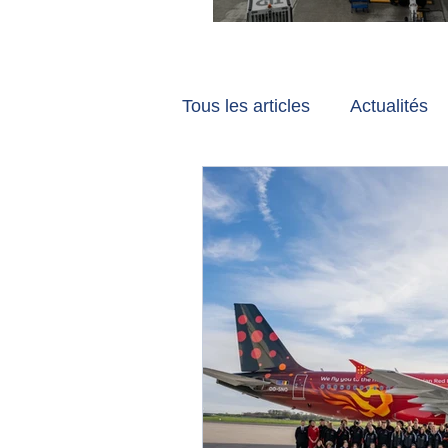
Vancouver et Zuri
Tous les articles
Actualités
Les tribunes de Gate7
a
Voyages
Reportages