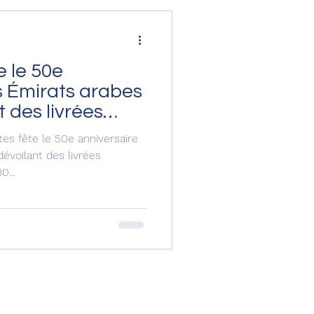
e le 50e
s Émirats arabes
t des livrées
tes fête le 50e anniversaire
évoilant des livrées
0...