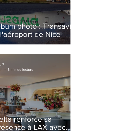
lbum photo : Transavia
 l'aéroport de Nice
e 7
l.
5 min de lecture
elta renforce sa
résence à LAX avec