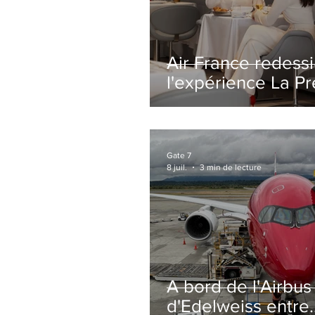
Air France redess
l'expérience La P
avec un salon
entièrement repe
Paris-CDG
Gate 7
8 juil.
3 min de lecture
A bord de l'Airbu
d'Edelweiss entre