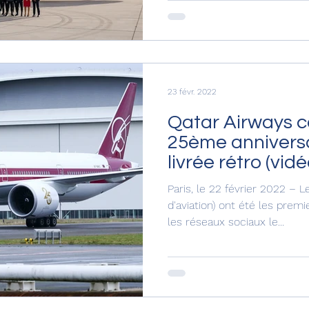
23 févr. 2022
Qatar Airways c
25ème annivers
livrée rétro (vidé
Paris, le 22 février 2022 – 
d'aviation) ont été les premiers à repérer et partager sur
les réseaux sociaux le...