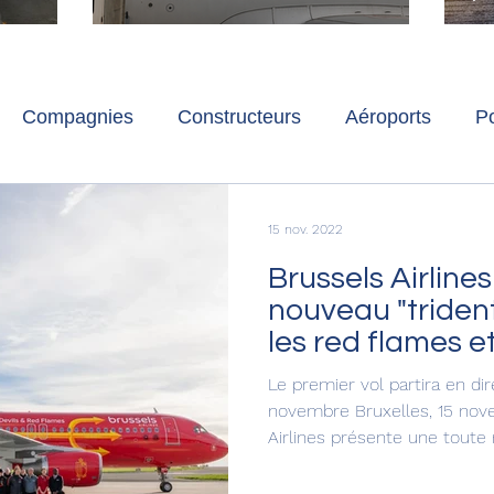
ch
Paris-Charles de Gaulle
l
p
s
Compagnies
Constructeurs
Aéroports
Po
lbum photo
Développement durable
Interviews
15 nov. 2022
Brussels Airline
nouveau "triden
les red flames et
rouges
Le premier vol partira en dir
novembre Bruxelles, 15 nov
Airlines présente une toute n