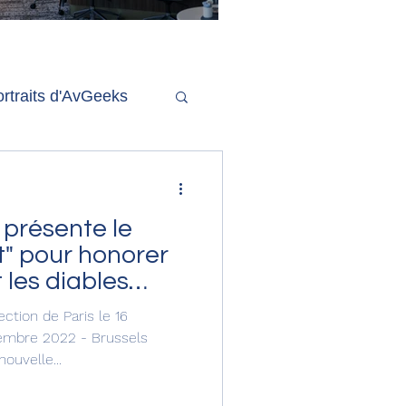
'ouverture de la
remière phase d'un
econd salon Delta One
rtraits d'AvGeeks
Coté Coulisses
s présente le
t" pour honorer
 les diables
ection de Paris le 16
embre 2022 - Brussels
ouvelle...