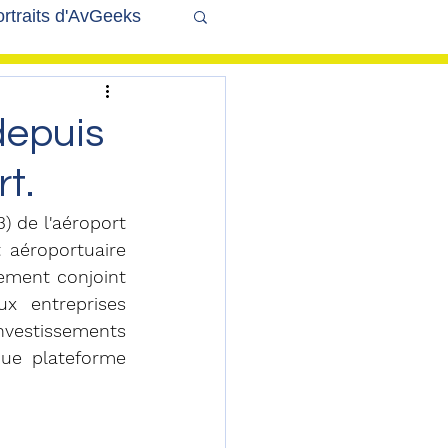
rtraits d'AvGeeks
Coté Coulisses
depuis
t.
 de l'aéroport 
 aéroportuaire 
ment conjoint 
x entreprises 
vestissements 
ue plateforme 