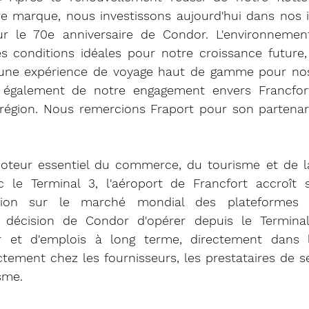
e marque, nous investissons aujourd'hui dans nos in
r le 70e anniversaire de Condor. L'environneme
s conditions idéales pour notre croissance future, l
une expérience de voyage haut de gamme pour nos c
 également de notre engagement envers Francfort e
égion. Nous remercions Fraport pour son partenaria
moteur essentiel du commerce, du tourisme et de la
ec le Terminal 3, l'aéroport de Francfort accroît 
tion sur le marché mondial des plateformes aé
a décision de Condor d'opérer depuis le Terminal 
r et d'emplois à long terme, directement dans l
ctement chez les fournisseurs, les prestataires de se
sme.