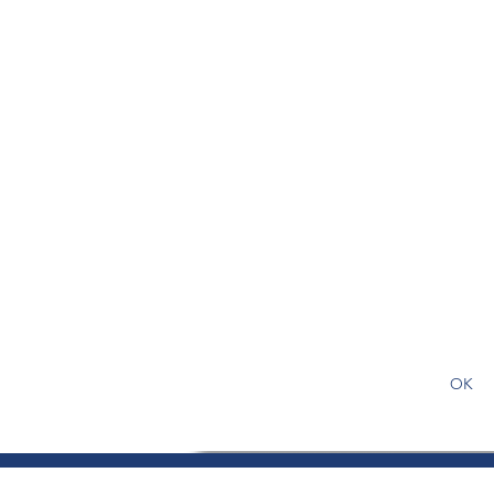
S'abonner gratuitement pour
article
OK