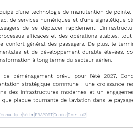
équipé d'une technologie de manutention de pointe,
c, de services numériques et d'une signalétique clair
ssagers de se déplacer rapidement. L'infrastructu
processus efficaces et des opérations stables, tout
e confort général des passagers. De plus, le termin
entales et de développement durable élevées, cont
ansformation à long terme du secteur aérien.
e ce déménagement prévu pour l’été 2027, Condo
ientation stratégique commune : une croissance res
ans des infrastructures modernes et un engagement
 que plaque tournante de l’aviation dans le paysage
éronautique
Aérien
FRAPORT
Condor
Terminal3