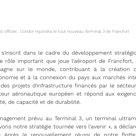
st officiel , Condor rejoindra le tout nouveau Terminal 3 de Francfort 
'inscrit dans le cadre du développement stratégiq
e rôle important que joue l'aéroport de Francfort, v
emagne sur le monde, contribuant à la création d'
économie et à la connexion du pays aux marchés inte
 des projets d'infrastructure financés par le secteur 
teur aéronautique européen et répond aux exigence
té, de capacité et de durabilité.
agement prévu au Terminal 3, un terminal ultramod
ons notre stratégie tournée vers l'avenir », a déclaré
Après le renouvellement réussi de notre flotte e