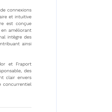
 de connexions 
e et intuitive 
re est conçue 
 en améliorant 
al intègre des 
ribuant ainsi 
r et Fraport 
ponsable, des 
 clair envers 
 concurrentiel 