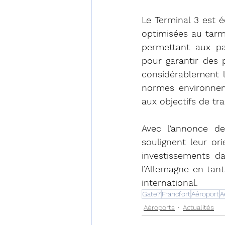
Le Terminal 3 est 
optimisées au tarma
permettant aux pa
pour garantir des 
considérablement l
normes environnem
aux objectifs de tr
Avec l’annonce d
soulignent leur or
investissements d
l’Allemagne en tant
international.
Gate7
Francfort
Aéroport
A
Aéroports
Actualités