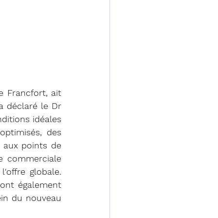
rancfort, ait 
 déclaré le Dr 
itions idéales 
ptimisés, des 
aux points de 
e commerciale 
offre globale. 
ront également 
ein du nouveau 