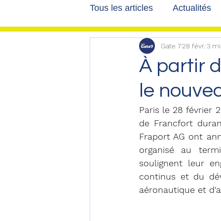
Tous les articles
Actualités
Gate 7
28 févr.
3 mi
Les tribunes de Gate7
a
À partir 
le nouvea
Voyages
Reportages
Paris le 28 février
de Francfort duran
Fraport AG ont an
organisé au termi
soulignent leur en
continus et du dé
aéronautique et d'a