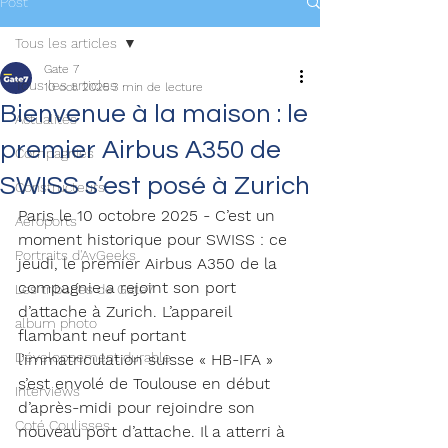
Post
Tous les articles
Gate 7
Tous les articles
10 oct. 2025
3 min de lecture
Bienvenue à la maison : le
Actualités
premier Airbus A350 de
Compagnies
SWISS s’est posé à Zurich
Constructeurs
Paris le 10 octobre 2025 - C’est un 
Aéroports
moment historique pour SWISS : ce 
Portraits d'AvGeeks
jeudi, le premier Airbus A350 de la 
compagnie a rejoint son port 
Les tribunes de Gate7
d’attache à Zurich. L’appareil 
album photo
flambant neuf portant 
Développement durable
l’immatriculation suisse « HB-IFA » 
s’est envolé de Toulouse en début 
Interviews
d’après-midi pour rejoindre son 
Coté Coulisses
nouveau port d’attache. Il a atterri à 