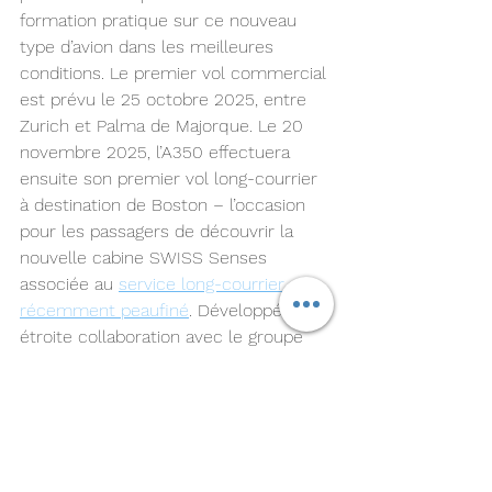
formation pratique sur ce nouveau 
type d’avion dans les meilleures 
conditions. Le premier vol commercial 
est prévu le 25 octobre 2025, entre 
Zurich et Palma de Majorque. Le 20 
novembre 2025, l’A350 effectuera 
ensuite son premier vol long-courrier 
à destination de Boston – l’occasion 
pour les passagers de découvrir la 
nouvelle cabine SWISS Senses 
associée au 
service long-courrier 
récemment peaufiné
. Développée en 
étroite collaboration avec le groupe 
Lufthansa, la nouvelle cabine a pu être 
conçue et certifiée avec une 
efficacité maximale.