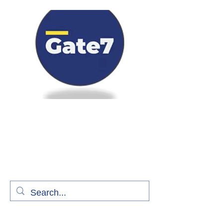
Bienvenue à bord de Gate7
le média qui fait décoller l'information
aérienne
S'abonner gratuitement pour