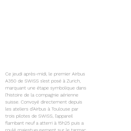
Ce jeudi après-midi, le premier Airbus 
A350 de SWISS s’est posé à Zurich, 
marquant une étape symbolique dans 
l’histoire de la compagnie aérienne 
suisse. Convoyé directement depuis 
les ateliers d’Airbus à Toulouse par 
trois pilotes de SWISS, l’appareil 
flambant neuf a atterri à 15h25 puis a 
roulé majestueusement sur le tarmac 