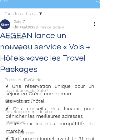
Post
Tous les articles
Gate 7
Tous les articles
29 mai 2022
2 min de lecture
AEGEAN lance un
Actualités
nouveau service « Vols +
Compagnies
Hôtels »avec les Travel
Constructeurs
Packages
Aéroports
Portraits d'AvGeeks
√ Une réservation unique pour un 
Les tribunes de Gate7
séjour en Grèce comprenant
les vols et l’hôtel
album photo
√ Des conseils des locaux pour 
Développement durable
dénicher les meilleures adresses
Interviews
et les prix les plus compétitifs du 
marché
Coté Coulisses
√ Tarif promotionnel avant le 31 mai 