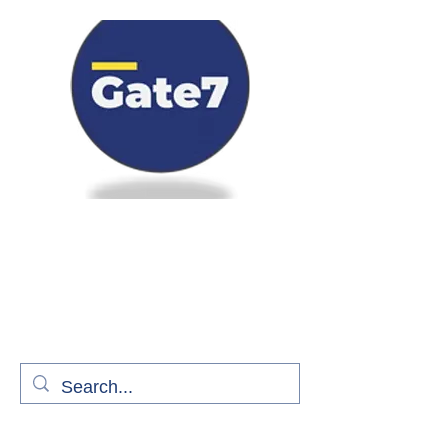
Bienvenue à bord de Gate7
le média qui fait décoller l'information
aérienne
S'abonner gratuitement pour