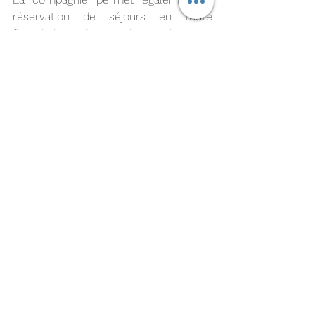
réservation de séjours en toute 
flexibilité en donnant la possibilité de 
modifier sa réservation de façon 
illimitée. Seul un acompte de 50€ par 
personne n’ait demandé pour valider la 
réservation.
Aegean
Travel Packages
vols+hotels
Loisirs
Actualités
Compagnies
Voir tout
Posts récents