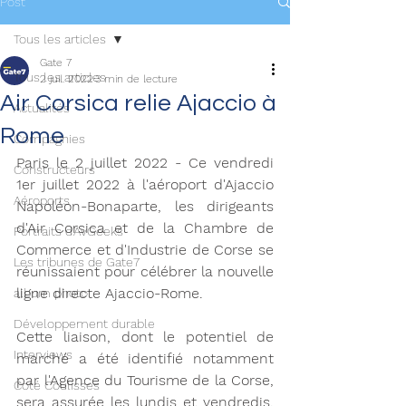
Post
Tous les articles
Gate 7
Tous les articles
2 juil. 2022
3 min de lecture
Air Corsica relie Ajaccio à
Actualités
Rome
Compagnies
Paris le 2 juillet 2022 - Ce vendredi 
Constructeurs
1er juillet 2022 à l'aéroport d'Ajaccio 
Aéroports
Napoléon-Bonaparte, les dirigeants 
d'Air Corsica et de la Chambre de 
Portraits d'AvGeeks
Commerce et d'Industrie de Corse se 
Les tribunes de Gate7
réunissaient pour célébrer la nouvelle 
ligne directe Ajaccio-Rome. 
album photo
Développement durable
Cette liaison, dont le potentiel de 
Interviews
marché a été identifié notamment 
par l'Agence du Tourisme de la Corse, 
Coté Coulisses
sera assurée les lundis et vendredis, 