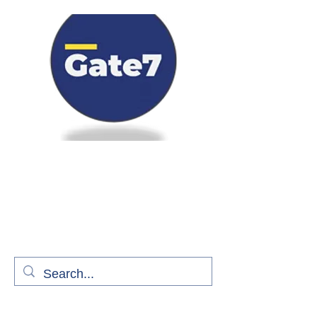
Bienvenue à bord de Gate7
le média qui fait décoller l'information
aérienne
S'abonner gratuitement pour