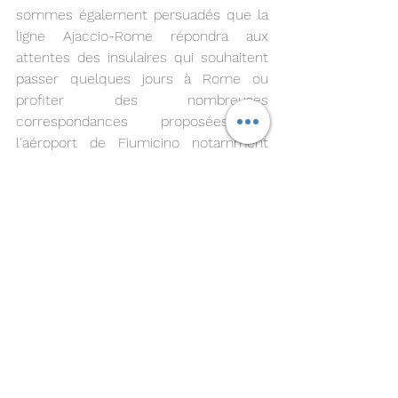
sommes également persuadés que la 
ligne Ajaccio-Rome répondra aux 
attentes des insulaires qui souhaitent 
passer quelques jours à Rome ou 
profiter des nombreuses 
correspondances proposées à 
l'aéroport de Fiumicino notamment 
par notre partenaire ITA AIRWAYS ". 
Jean DOMINICI, Président de la 
Chambre de Commerce et d'Industrie 
de Corse, confie à son tour : " C’est 
avec un immense plaisir que la CCI de 
Corse et l’ensemble de ses partenaires 
ont célébré ce jour, vendredi 1er juillet, 
le départ du vol XK714 à destination de 
Rome ! Avec cette nouvelle route, la 
compagnie AIR CORSICA porte à 11 le 