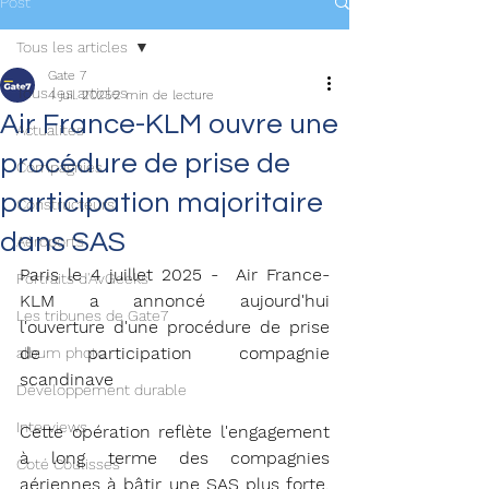
Post
Tous les articles
Gate 7
Tous les articles
4 juil. 2025
2 min de lecture
Air France-KLM ouvre une
Actualités
procédure de prise de
Compagnies
participation majoritaire
Constructeurs
dans SAS
Aéroports
Paris le 4 juillet 2025 -  Air France-
Portraits d'AvGeeks
KLM a annoncé aujourd'hui 
Les tribunes de Gate7
l'ouverture d'une procédure de prise 
de participation compagnie 
album photo
scandinave 
Développement durable
Interviews
Cette opération reflète l'engagement 
à long terme des compagnies 
Coté Coulisses
aériennes à bâtir une SAS plus forte, 