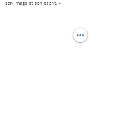
son image et son esprit. »
Air France KLM souhaite monter à 60,5 % du 
capital de SAS 
Cette décision reflète également une 
tendance plus large du secteur à la 
consolidation, une étape essentielle 
pour garantir la compétitivité à long 
terme des transporteurs européens 
sur un marché de plus en plus 