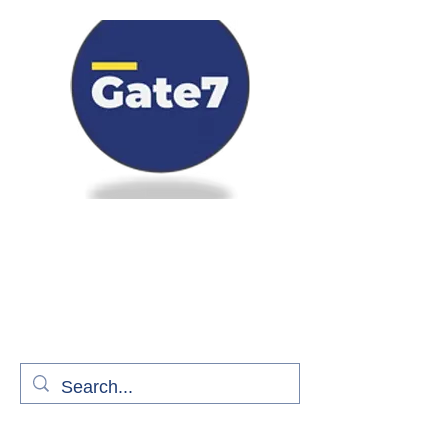
Bienvenue à bord de Gate7
le média qui fait décoller l'information
aérienne
S'abonner gratuitement pour