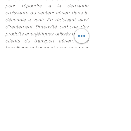
pour répondre à la demande 
croissante du secteur aérien dans la 
décennie à venir. En réduisant ainsi 
directement l'intensité carbone des 
produits énergétiques utilisés par nos 
clients du transport aérien, nous 
travaillons activement avec eux pour 
réaliser notre ambition d'atteindre la 
neutralité carbone à horizon 2050, 
ensemble avec la société.
»
Augustin de Romanet, Président-
Directeur général du Groupe ADP, 
souligne
 : « Ce premier vol au départ 
de l'aéroport Paris-Charles de Gaulle 
est un symbole de notre ambition de 
décarboner le transport aérien, grâce 
à l'intégration des nouveaux 