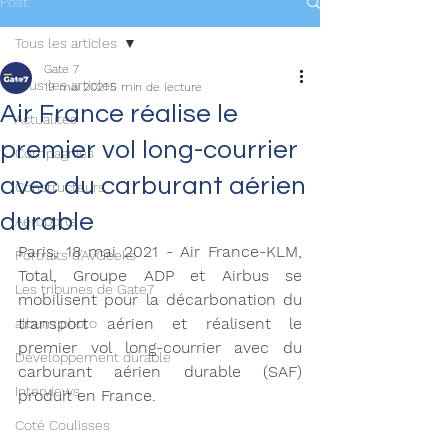
Post
Tous les articles
Gate 7
Tous les articles
19 mai 2021
5 min de lecture
Air France réalise le
Actualités
premier vol long-courrier
Compagnies
avec du carburant aérien
Constructeurs
durable
Aéroports
Paris, 18 mai 2021 - Air France-KLM, 
Portraits d'AvGeeks
Total, Groupe ADP et Airbus se 
Les tribunes de Gate7
mobilisent pour la décarbonation du 
transport aérien et réalisent le 
album photo
premier vol long-courrier avec du 
Développement durable
carburant aérien durable (SAF) 
Interviews
produit en France.
Coté Coulisses