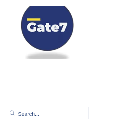
Bienvenue à bord de Gate7
le média qui fait décoller l'information
aérienne
S'abonner gratuitement pour