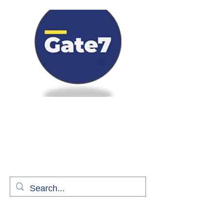
Bienvenue à bord de Gate7
le média qui fait décoller l'information
aérienne
S'abonner gratuitement pour