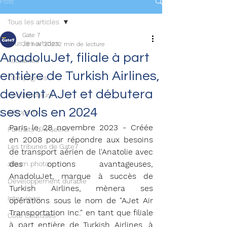
Post
Tous les articles
Gate 7
Tous les articles
28 nov. 2023
2 min de lecture
AnadoluJet, filiale à part
Actualités
entière de Turkish Airlines,
Compagnies
devient AJet et débutera
Constructeurs
ses vols en 2024
Aéroports
Paris le 28 novembre 2023 - Créée 
Portraits d'AvGeeks
en 2008 pour répondre aux besoins 
Les tribunes de Gate7
de transport aérien de l'Anatolie avec 
des options avantageuses, 
album photo
AnadoluJet, marque à succès de 
Développement durable
Turkish Airlines, mènera ses 
Interviews
opérations sous le nom de "AJet Air 
Transportation Inc." en tant que filiale 
Coté Coulisses
à part entière de Turkish Airlines, à 