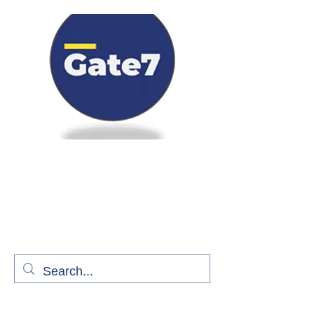
Bienvenue à bord de Gate7
le média qui fait décoller l'information
aérienne
S'abonner gratuitement pour