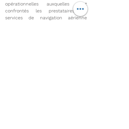
opérationnelles auxquelles sont 
confrontés les prestataires de 
services de navigation aérienne 
aujourd'hui, nous sommes fiers de 
fournir à la DSNA une solution basée 
sur le cloud qui répond aux normes 
les plus élevées en matière de 
sécurité numérique, de 
confidentialité et de souveraineté 
des données." 
À propos de SITA Safety Cube SITA 
Safety Cube est une solution Web 
intégrée de gestion des risques 
aéronautiques qui favorise la prise de 
décisions fondées sur les données 
afin d'améliorer la sécurité 
opérationnelle et la conformité. La 
solution en mode SaaS (Software as 