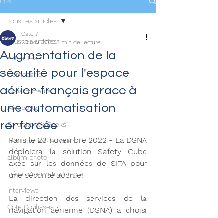
Post
Tous les articles
Gate 7
Tous les articles
23 nov. 2022
3 min de lecture
Augmentation de la
Actualités
sécurité pour l'espace
Compagnies
aérien français grace à
Constructeurs
une automatisation
Aéroports
renforcée
Portraits d'AvGeeks
Paris le 23 novembre 2022 - La DSNA 
Les tribunes de Gate7
déploiera la solution Safety Cube 
album photo
axée sur les données de SITA pour 
Développement durable
une sécurité accrue.
Interviews
La direction des services de la 
Coté Coulisses
navigation aérienne (DSNA) a choisi 