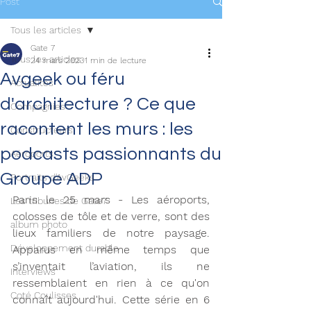
Post
Tous les articles
Gate 7
Tous les articles
24 mars 2023
1 min de lecture
Avgeek ou féru
Actualités
d'architecture ? Ce que
Compagnies
racontent les murs : les
Constructeurs
podcasts passionnants du
Aéroports
Groupe ADP
Portraits d'AvGeeks
Paris le 25 mars - Les aéroports, 
Les tribunes de Gate7
colosses de tôle et de verre, sont des 
album photo
lieux familiers de notre paysage. 
Développement durable
Apparus en même temps que 
s’inventait l’aviation, ils ne 
Interviews
ressemblaient en rien à ce qu'on 
Coté Coulisses
connaît aujourd'hui. Cette série en 6 