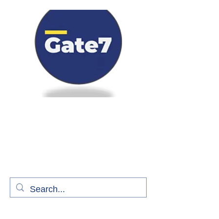
Bienvenue à bord de Gate7
le média qui fait décoller l'information
aérienne
S'abonner gratuitement pour