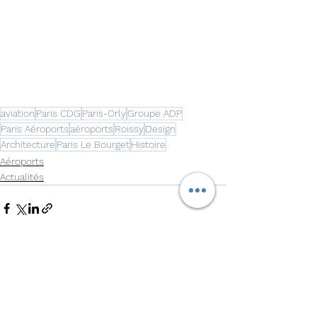
aviation
Paris CDG
Paris-Orly
Groupe ADP
Paris Aéroports
aéroports
Roissy
Design
Architecture
Paris Le Bourget
Histoire
Aéroports
Actualités
Voir tout
Posts récents