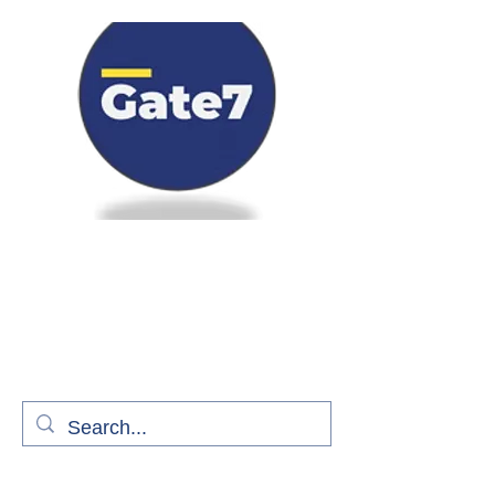
Bienvenue à bord de Gate7
le média qui fait décoller l'information
aérienne
S'abonner gratuitement pour