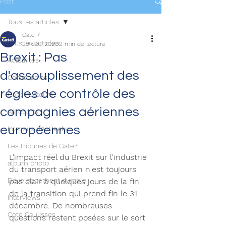
Post
Tous les articles
Gate 7
Tous les articles
29 déc. 2020
2 min de lecture
Brexit : Pas
Actualités
d'assouplissement des
Compagnies
régles de contrôle des
Constructeurs
compagnies aériennes
Aéroports
européennes
Portraits d'AvGeeks
Les tribunes de Gate7
L'impact réel du Brexit sur l'industrie 
album photo
du transport aérien n'est toujours 
Développement durable
pas clair à quelques jours de la fin 
de la transition qui prend fin le 31 
Interviews
décembre. De nombreuses 
Coté Coulisses
questions restent posées sur le sort 