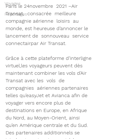
Voyages
Paris le 24novembre  2021 –Air 
Transat,  consacrée  meilleure  
Reportages
compagnie aérienne  loisirs  au  
monde, est heureuse d’annoncer le 
lancement de  sonnouveau  service 
connectairpar Air Transat.
Grâce à cette plateforme d’interligne 
virtuel,les voyageurs peuvent dès  
maintenant combiner les vols d’Air 
Transat avec les  vols  de  
compagnies  aériennes partenaires 
telles qu’easyJet et Avianca afin de 
voyager vers encore plus de 
destinations en Europe, en Afrique 
du Nord, au Moyen-Orient, ainsi 
qu’en Amérique centrale et du Sud. 
Des partenaires additionnels se 