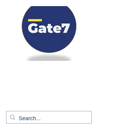
Bienvenue à bord de Gate7
le média qui fait décoller l'information
aérienne
S'abonner gratuitement pour