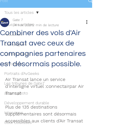
Post
Tous les articles
Gate 7
Tous les articles
24 nov. 2021
2 min de lecture
Combiner des vols d'Air
Actualités
Transat avec ceux de
Compagnies
compagnies partenaires
Constructeurs
est désormais possible.
Aéroports
Portraits d'AvGeeks
Air Transat lance un service 
Les tribunes de Gate7
d’interligne virtuel :connectairpar Air 
Transat 
album photo
Développement durable
Plus de 135 destinations 
Interviews
supplémentaires sont désormais 
accessibles aux clients d’Air Transat
Coté Coulisses