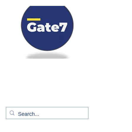
Bienvenue à bord de Gate7
le média qui fait décoller l'information
aérienne
S'abonner gratuitement pour