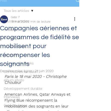
Post
Tous les articles
Gate 7
Tous les articles
18 mai 2020
2 min de lecture
Compagnies aériennes et
Actualités
programmes de fidélité se
Compagnies
mobilisent pour
Constructeurs
récompenser les
Aéroports
soignants
Portraits d'AvGeeks
Dernière mise à jour :
21 juin 2020
Les tribunes de Gate7
Paris le 18 mai 2020 - Christophe 
album photo
Chouleur 
Développement durable
American Airlines, Qatar Airways et 
Interviews
Flying Blue récompensent la 
Coté Coulisses
mobilisation des soignants en leur 