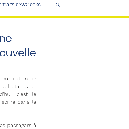
rtraits d'AvGeeks
Coté Coulisses
nne
ouvelle
mmunication de 
blicitaires de 
hui, c’est le 
scrire dans la 
ses passagers à 