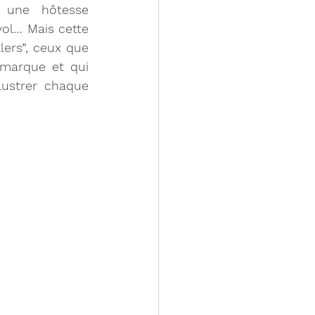
 une hôtesse 
vol… Mais cette 
lers”, ceux que 
marque et qui 
lustrer chaque 