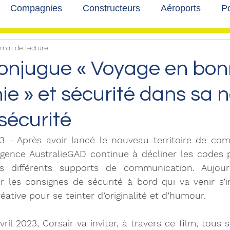
Compagnies
Constructeurs
Aéroports
Po
 min de lecture
lbum photo
Développement durable
Interviews
conjugue « Voyage en bo
e » et sécurité dans sa n
sécurité
023 - Après avoir lancé le nouveau territoire de co
agence AustralieGAD continue à décliner les codes pu
 différents supports de communication. Aujourd’
ur les consignes de sécurité à bord qui va venir s’in
éative pour se teinter d’originalité et d’humour.
ril 2023, Corsair va inviter, à travers ce film, tous 