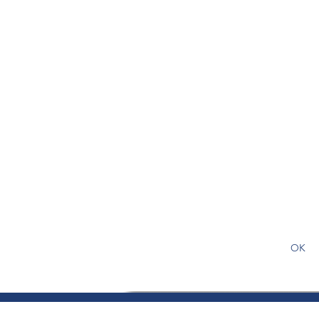
S'abonner gratuitement pour
article
OK