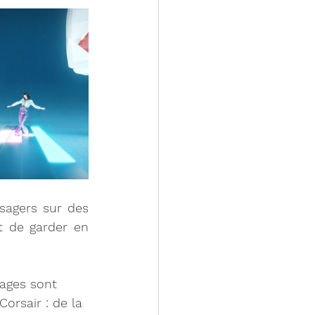
ssagers sur des 
 de garder en 
nages sont 
orsair : de la 