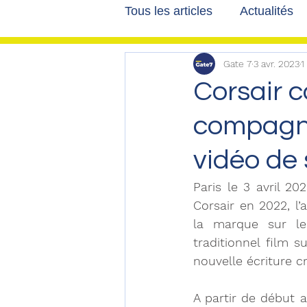
Tous les articles
Actualités
Gate 7
3 avr. 2023
1
Les tribunes de Gate7
a
Corsair 
compagni
Voyages
Reportages
vidéo de 
Paris le 3 avril 2
Corsair en 2022, l’
la marque sur les
traditionnel film s
nouvelle écriture cr
A partir de début av