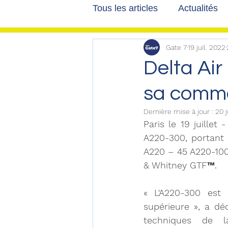
Tous les articles
Actualités
Gate 7
19 juil. 2022
Les tribunes de Gate7
a
Delta Air
sa comma
Voyages
Reportages
Dernière mise à jour :
20 j
Paris le 19 juille
A220-300, portant 
A220 – 45 A220-100
& Whitney GTF™. 
« L'A220-300 est 
supérieure », a déc
techniques de l