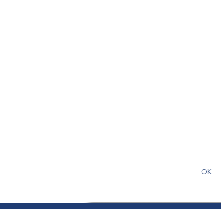
S'abonner gratuitement pour
article
OK