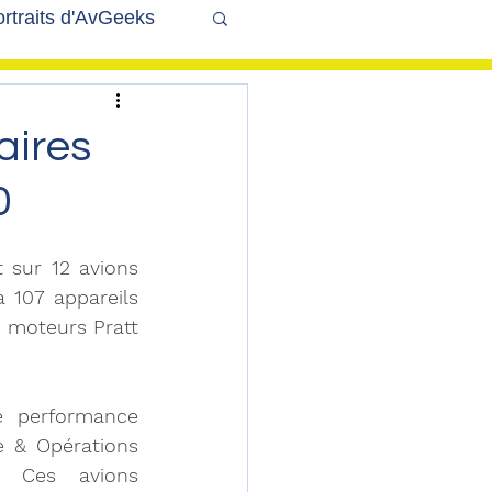
rtraits d'AvGeeks
Coté Coulisses
aires
0
 sur 12 avions 
107 appareils 
 moteurs Pratt 
 performance 
e & Opérations 
 Ces avions 