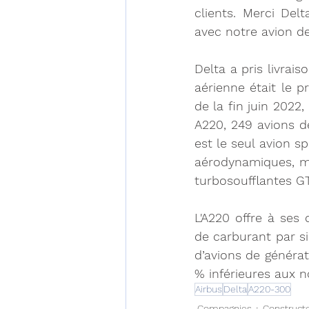
clients. Merci Del
avec notre avion de
Delta a pris livrai
aérienne était le p
de la fin juin 2022,
A220, 249 avions de
est le seul avion 
aérodynamiques, ma
turbosoufflantes G
L'A220 offre à ses
de carburant par s
d’avions de générat
% inférieures aux n
Airbus
Delta
A220-300
Compagnies
Construct