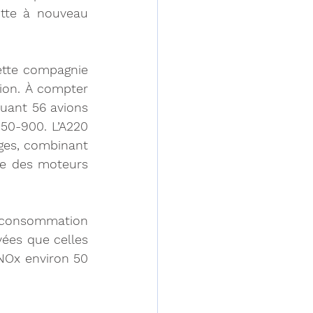
otte à nouveau 
ette compagnie 
ion. À compter 
luant 56 avions 
50-900. L’A220 
ges, combinant 
ue des moteurs 
 consommation 
ées que celles 
NOx environ 50 