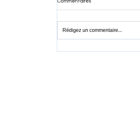
Commentaires
Rédigez un commentaire...
Vietnam Airlines louera 19
Boeing 737 MAX 8 pour
accélérer la modernisation
de sa flotte