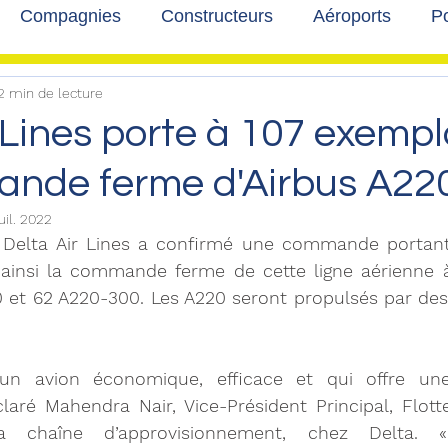
Compagnies
Constructeurs
Aéroports
Po
2 min de lecture
lbum photo
Développement durable
Interviews
 Lines porte à 107 exempl
nde ferme d'Airbus A22
uil. 2022
t - Delta Air Lines a confirmé une commande portant
ainsi la commande ferme de cette ligne aérienne à 
 et 62 A220-300. Les A220 seront propulsés par des
un avion économique, efficace et qui offre une
laré Mahendra Nair, Vice-Président Principal, Flott
a chaîne d’approvisionnement, chez Delta. «