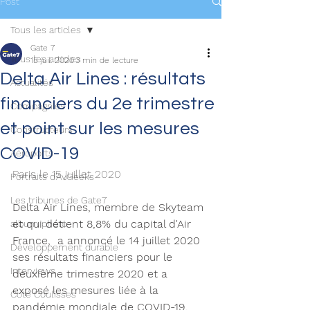
Post
Tous les articles
Gate 7
Tous les articles
15 juil. 2020
3 min de lecture
Delta Air Lines : résultats
Actualités
financiers du 2e trimestre
Compagnies
et point sur les mesures
Constructeurs
COVID-19
Aéroports
Paris le 15 juillet 2020 
Portraits d'AvGeeks
Les tribunes de Gate7
Delta Air Lines, membre de Skyteam 
et qui détient 8,8% du capital d'Air 
album photo
France,  a annoncé le 14 juillet 2020 
Développement durable
ses résultats financiers pour le 
Interviews
deuxième trimestre 2020 et a 
exposé les mesures liée à la 
Coté Coulisses
pandémie mondiale de COVID-19. 