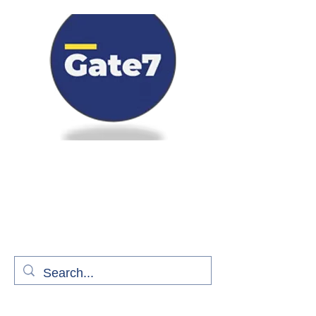
Bienvenue à bord de Gate7
le média qui fait décoller l'information
aérienne
S'abonner gratuitement pour