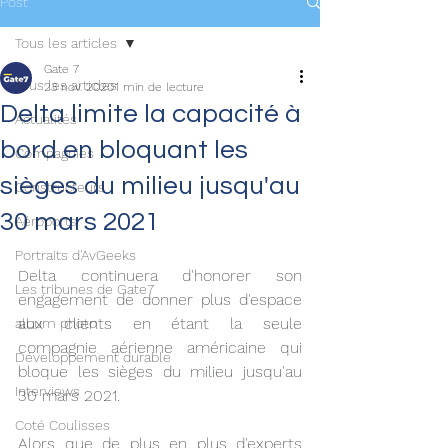
Post
Tous les articles
Gate 7
Tous les articles
23 nov. 2020
1 min de lecture
Delta limite la capacité à
Actualités
bord en bloquant les
Compagnies
sièges du milieu jusqu'au
Constructeurs
30 mars 2021
Aéroports
Portraits d'AvGeeks
Delta continuera d'honorer son 
Les tribunes de Gate7
engagement de donner plus d'espace 
aux clients en étant la seule 
album photo
compagnie aérienne américaine qui 
Développement durable
bloque les sièges du milieu jusqu'au 
Interviews
30 mars 2021.
Coté Coulisses
Alors que de plus en plus d'experts 