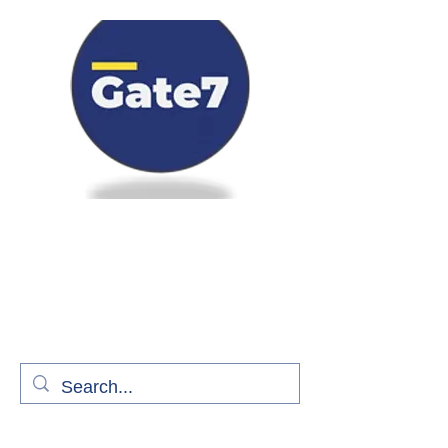
Bienvenue à bord de Gate7
le média qui fait décoller l'information
aérienne
S'abonner gratuitement pour