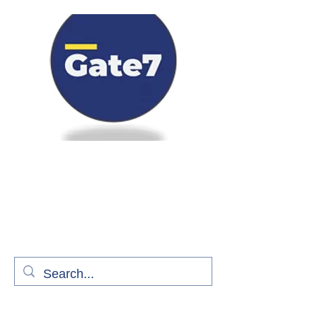
Bienvenue à bord de Gate7
le média qui fait décoller l'information
aérienne
S'abonner gratuitement pour