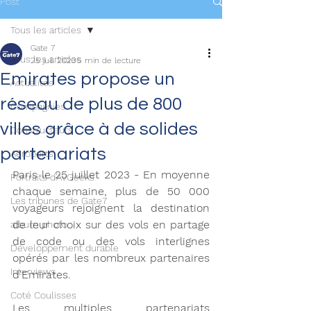
Post
Tous les articles
Gate 7
Tous les articles
25 juil. 2023
5 min de lecture
Emirates propose un
Actualités
réseau de plus de 800
Compagnies
villes grâce à de solides
Constructeurs
partenariats
Aéroports
Paris le 25 juillet 2023 - En moyenne 
Portraits d'AvGeeks
chaque semaine, plus de 50 000 
Les tribunes de Gate7
voyageurs rejoignent la destination 
de leur choix sur des vols en partage 
album photo
de code ou des vols interlignes 
Développement durable
opérés par les nombreux partenaires 
Interviews
d'Emirates. 
Coté Coulisses
Les multiples partenariats 