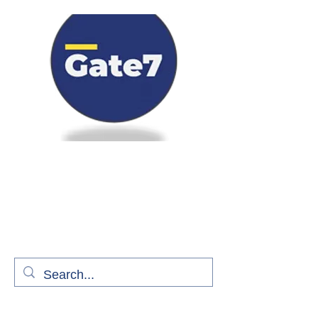
Bienvenue à bord de Gate7
le média qui fait décoller l'information
aérienne
S'abonner gratuitement pour