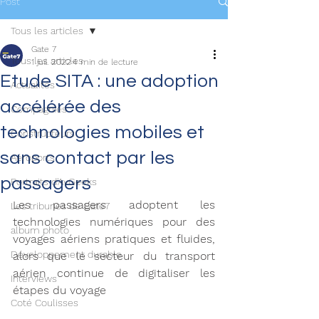
Post
Tous les articles
Gate 7
Tous les articles
1 juil. 2022
4 min de lecture
Etude SITA : une adoption
Actualités
accélérée des
Compagnies
technologies mobiles et
Constructeurs
sans contact par les
Aéroports
passagers
Portraits d'AvGeeks
Les passagers adoptent les 
Les tribunes de Gate7
technologies numériques pour des 
album photo
voyages aériens pratiques et fluides, 
Développement durable
alors que le secteur du transport 
aérien continue de digitaliser les 
Interviews
étapes du voyage
Coté Coulisses