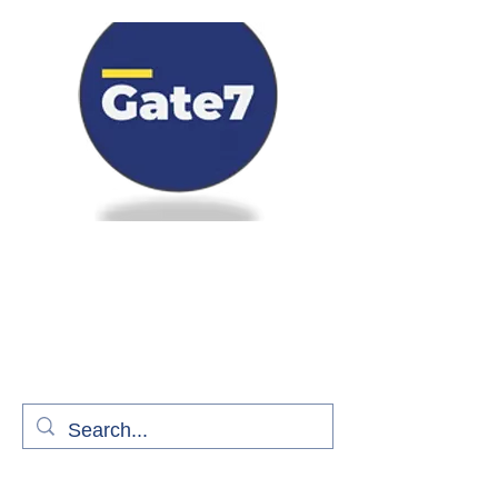
Bienvenue à bord de Gate7
le média qui fait décoller l'information
aérienne
S'abonner gratuitement pour