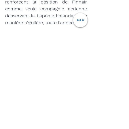
renforcent la position de Finnair 
comme seule compagnie aérienne 
desservant la Laponie finlandaise de 
manière régulière, toute l'année.
Finnair dessert les nouvelles 
destinations comme suit :
Stavanger : 8 vols hebdomadaires
Umeå : 9 vols hebdomadaires, via 
Vaasa
Luxembourg : 2 à 3 vols 
hebdomadaires
Thessalonique : 3 vols 