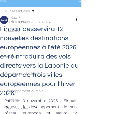
Post
Tous les articles
Gate 7
Tous les articles
13 nov. 2025
3 min de lecture
Finnair desservira 12
Actualités
nouvelles destinations
Compagnies
européennes à l'été 2026
Constructeurs
et réintroduira des vols
Aéroports
directs vers la Laponie au
Portraits d'AvGeeks
départ de trois villes
Les tribunes de Gate7
album photo
européennes pour l'hiver
Développement durable
2026.
Interviews
Paris le 13 novembre 2025 - Finnair 
poursuit le développement de son 
Coté Coulisses
réseau européen et ajoute 12 