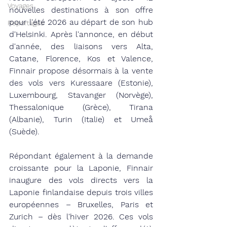
Voyages
nouvelles destinations à son offre 
pour l'été 2026 au départ de son hub 
Reportages
d'Helsinki. Après l'annonce, en début 
d'année, des liaisons vers Alta, 
Catane, Florence, Kos et Valence, 
Finnair propose désormais à la vente 
des vols vers Kuressaare (Estonie), 
Luxembourg, Stavanger (Norvège), 
Thessalonique (Grèce), Tirana 
(Albanie), Turin (Italie) et Umeå 
(Suède).
Répondant également à la demande 
croissante pour la Laponie, Finnair 
inaugure des vols directs vers la 
Laponie finlandaise depuis trois villes 
européennes – Bruxelles, Paris et 
Zurich – dès l'hiver 2026. Ces vols 