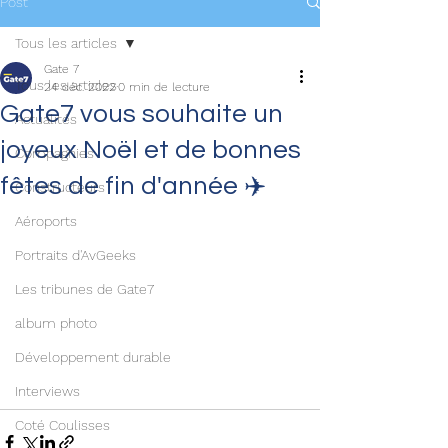
Post
Tous les articles
Gate 7
Tous les articles
24 déc. 2022
0 min de lecture
Gate7 vous souhaite un
Actualités
joyeux Noël et de bonnes
Compagnies
fêtes de fin d'année ✈️
Constructeurs
Aéroports
Portraits d'AvGeeks
Les tribunes de Gate7
album photo
Développement durable
Interviews
Coté Coulisses