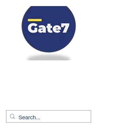
Bienvenue à bord de Gate7
le média qui fait décoller l'information
aérienne
S'abonner gratuitement pour