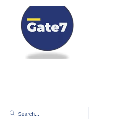
Bienvenue à bord de Gate7
le média qui fait décoller l'information
aérienne
S'abonner gratuitement pour