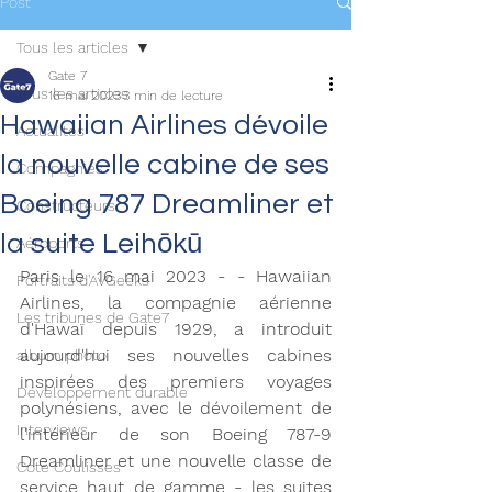
Post
Tous les articles
Gate 7
Tous les articles
16 mai 2023
3 min de lecture
Hawaiian Airlines dévoile
Actualités
la nouvelle cabine de ses
Compagnies
Boeing 787 Dreamliner et
Constructeurs
la suite Leihōkū
Aéroports
Paris le 16 mai 2023 - - Hawaiian 
Portraits d'AvGeeks
Airlines, la compagnie aérienne 
Les tribunes de Gate7
d'Hawaï depuis 1929, a introduit 
aujourd'hui ses nouvelles cabines 
album photo
inspirées des premiers voyages 
Développement durable
polynésiens, avec le dévoilement de 
Interviews
l'intérieur de son Boeing 787-9 
Dreamliner et une nouvelle classe de 
Coté Coulisses
service haut de gamme - les suites 