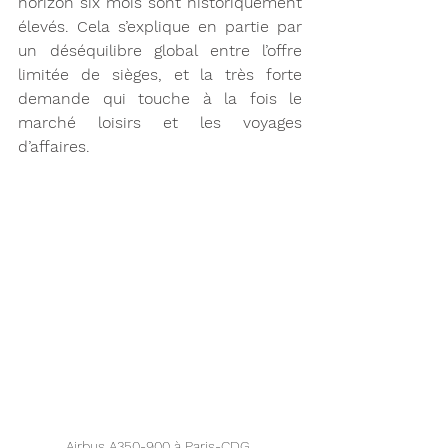
horizon six mois sont historiquement 
élevés. Cela s’explique en partie par 
un déséquilibre global entre l’offre 
limitée de sièges, et la très forte 
demande qui touche à la fois le 
marché loisirs et les voyages 
d’affaires. 
Airbus A350-900 à Paris-CDG 