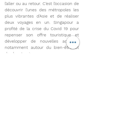
l’aller ou au retour. C’est l’occasion de 
découvrir l’unes des métropoles les 
plus vibrantes d’Asie et de réaliser 
deux voyages en un. Singapour a 
profité de la crise du Covid 19 pour 
repenser son offre touristique et 
développer de nouvelles activités 
notamment autour du bien-être et 
du slow tourisme.
Singapour Nouméa avec 
AirCalin 
Quelle nouveauté sur le réseau ?
L’année 2022 a été marquée 
également par le lancement en juillet 
2022 du vol Singapour – Nouméa 