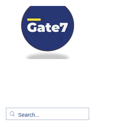
Bienvenue à bord de Gate7
le média qui fait décoller l'information
aérienne
S'abonner gratuitement pour