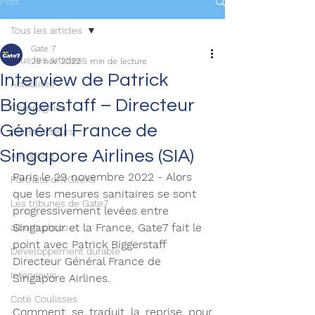
Post
Tous les articles
Gate 7
Tous les articles
29 nov. 2022
5 min de lecture
Interview de Patrick
Actualités
Biggerstaff – Directeur
Compagnies
Général France de
Constructeurs
Singapore Airlines (SIA)
Aéroports
Paris le 29 novembre 2022 - Alors 
Portraits d'AvGeeks
que les mesures sanitaires se sont 
Les tribunes de Gate7
progressivement levées entre 
Singapour et la France, Gate7 fait le 
album photo
point avec Patrick Biggerstaff 
Développement durable
Directeur Général France de 
Interviews
Singapore Airlines. 
Coté Coulisses
Comment se traduit la reprise pour 