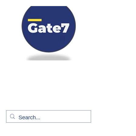
Bienvenue à bord de Gate7
le média qui fait décoller l'information
aérienne
S'abonner gratuitement pour