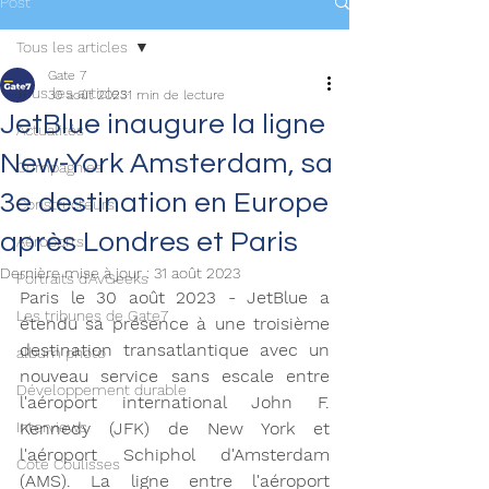
Post
Tous les articles
Gate 7
Tous les articles
30 août 2023
1 min de lecture
JetBlue inaugure la ligne
Actualités
New-York Amsterdam, sa
Compagnies
3e destination en Europe
Constructeurs
après Londres et Paris
Aéroports
Dernière mise à jour :
31 août 2023
Portraits d'AvGeeks
Paris le 30 août 2023 - JetBlue a 
Les tribunes de Gate7
étendu sa présence à une troisième 
destination transatlantique avec un 
album photo
nouveau service sans escale entre 
Développement durable
l'aéroport international John F. 
Interviews
Kennedy (JFK) de New York et 
l'aéroport Schiphol d'Amsterdam 
Coté Coulisses
(AMS). La ligne entre l'aéroport 