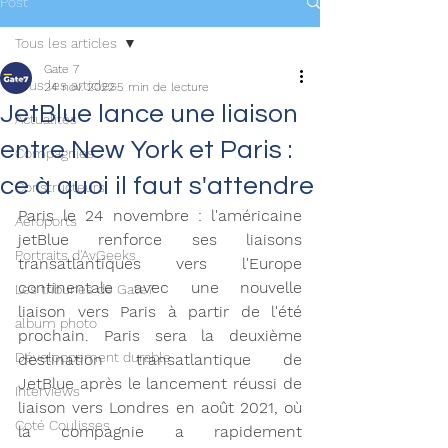
Post
Tous les articles
Gate 7
Tous les articles
24 nov. 2022
5 min de lecture
JetBlue lance une liaison
Actualités
entre New York et Paris :
Compagnies
ce à quoi il faut s'attendre
Constructeurs
Paris le 24 novembre : l'américaine 
Aéroports
jetBlue renforce ses liaisons 
Portraits d'AvGeeks
transatlantiques vers l'Europe 
continentale avec une nouvelle 
Les tribunes de Gate7
liaison vers Paris à partir de l'été 
album photo
prochain. Paris sera la deuxième 
Développement durable
destination transatlantique de 
JetBlue après le lancement réussi de 
Interviews
liaison vers Londres en août 2021, où 
Coté Coulisses
la compagnie a rapidement 