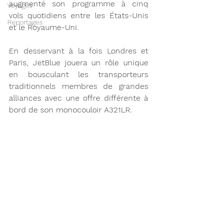
augmenté son programme à cinq 
Voyages
vols quotidiens entre les États-Unis 
Reportages
et le Royaume-Uni. 
En desservant à la fois Londres et 
Paris, JetBlue jouera un rôle unique 
en bousculant les transporteurs 
traditionnels membres de grandes 
alliances avec une offre différente à 
bord de son monocouloir A321LR. 