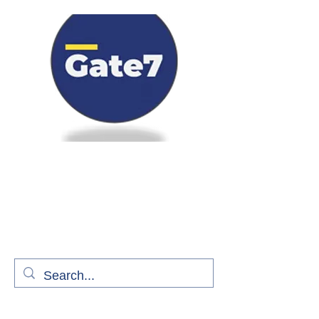
Bienvenue à bord de Gate7
le média qui fait décoller l'information
aérienne
S'abonner gratuitement pour