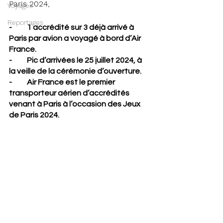
Paris 2024, 
Voyages
Reportages
-          1 accrédité sur 3 déjà arrivé à 
Paris par avion a voyagé à bord d’Air 
France.
-          Pic d’arrivées le 25 juillet 2024, à 
la veille de la cérémonie d’ouverture.
-          Air France est le premier 
transporteur aérien d’accrédités 
venant à Paris à l’occasion des Jeux 
de Paris 2024.