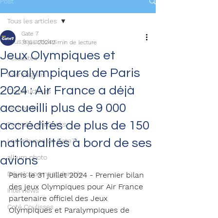
Post
Tous les articles
Gate 7
Tous les articles
31 juil. 2024
2 min de lecture
Jeux Olympiques et
Actualités
Paralympiques de Paris
Compagnies
2024 : Air France a déjà
Constructeurs
accueilli plus de 9 000
Aéroports
accrédités de plus de 150
Portraits d'AvGeeks
nationalités à bord de ses
Les tribunes de Gate7
album photo
avions
Développement durable
Paris le 31 juillet 2024 - Premier bilan 
des jeux Olympiques pour Air France 
Interviews
partenaire officiel des Jeux 
Coté Coulisses
Olympiques et Paralympiques de 