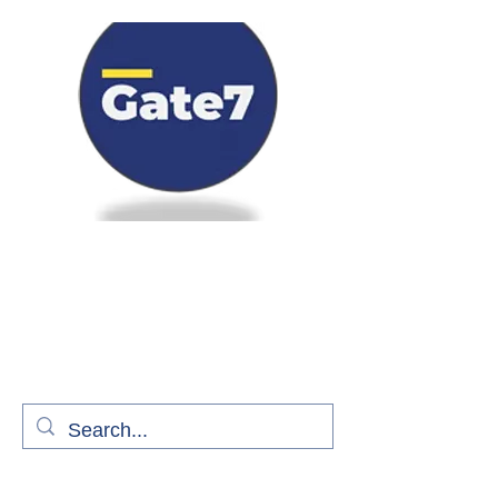
Bienvenue à bord de Gate7
le média qui fait décoller l'information
aérienne
S'abonner gratuitement pour