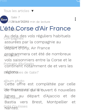
Post
Tous les articles
Gate 7
Tous les articles
26 avr. 2021
2 min de lecture
L'été Corse d'Air France
Actualités
Au dela des vols réguliers habituels 
Compagnies
assurées par la compagnie au 
Constructeurs
départ d'Orly, Air France 
programmera cet été de nombreux 
Aéroports
vols saisonniers entre la Corse et le 
Portraits d'AvGeeks
continent notamment de et vers les 
régions. 
Les tribunes de Gate7
album photo
Cette offre est complétée par celle 
Développement durable
de Transavia qui a ouvert 6 nouvelles 
lignes au départ d'Ajaccio et de 
Interviews
Bastia vers Brest, Montpellier et 
Coté Coulisses
Nantes. 