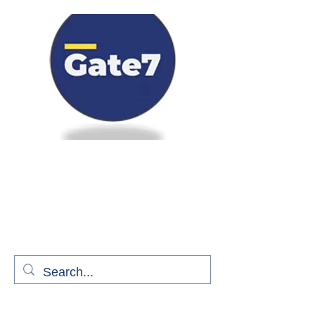
Bienvenue à bord de Gate7
le média qui fait décoller l'information
aérienne
S'abonner gratuitement pour