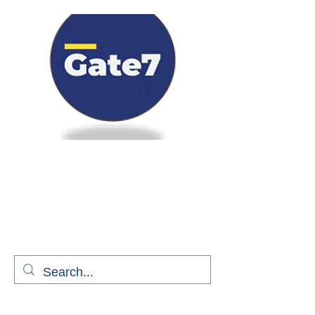
Bienvenue à bord de Gate7
le média qui fait décoller l'information
aérienne
S'abonner gratuitement pour