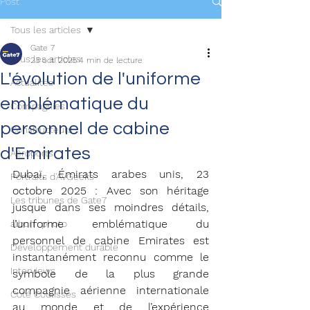
Post
Tous les articles
Gate 7
Tous les articles
23 oct. 2025
4 min de lecture
L'évolution de l'uniforme
Actualités
emblématique du
Compagnies
personnel de cabine
Constructeurs
d'Emirates
Aéroports
Dubaï, Émirats arabes unis, 23 
Portraits d'AvGeeks
octobre 2025 : Avec son héritage 
Les tribunes de Gate7
jusque dans ses moindres détails, 
l’uniforme emblématique du 
album photo
personnel de cabine Emirates est 
Développement durable
instantanément reconnu comme le 
Interviews
symbole de la plus grande 
compagnie aérienne internationale 
Coté Coulisses
au monde et de l’expérience 