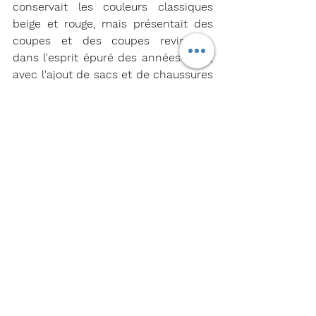
conservait les couleurs classiques 
beige et rouge, mais présentait des 
coupes et des coupes revisitées, 
dans l'esprit épuré des années 1990, 
avec l'ajout de sacs et de chaussures 
marron. Pour le personnel de cabine 
féminin, Rabanne a conçu une jupe 
et un chemisier ajustés à col rond et 
imprimé logo jacquard, sous une 
veste cintrée à col mao. Les hommes 
portaient quant à eux des vestes 
bleu marine, associées à un pantalon 
beige et des chaussures marron. 
Forte d'une décennie de croissance 
fulgurante, Emirates a servi 3 millions 
de clients et 1 500 membres 
d'équipage qui ont arboré les lignes 
épurées de l'uniforme sur plus de 44 
destinations.