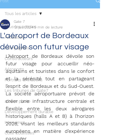
Post
Tous les articles
Gate 7
Tous les articles
12 juil. 2024
5 min de lecture
L'aéroport de Bordeaux
Actualités
dévoile son futur visage
Compagnies
L’Aéroport de Bordeaux dévoile son 
Constructeurs
futur visage pour accueillir néo-
Aéroports
aquitains et touristes dans le confort 
et la sérénité tout en partageant 
Portraits d'AvGeeks
l’esprit de Bordeaux et du Sud-Ouest. 
Les tribunes de Gate7
La société aéroportuaire prévoit de 
créer une infrastructure centrale et 
album photo
flexible entre les deux aérogares 
Développement durable
historiques (halls A et B) à l’horizon 
Interviews
2028, visant les meilleurs standards 
européens en matière d’expérience 
Coté Coulisses
passager. 