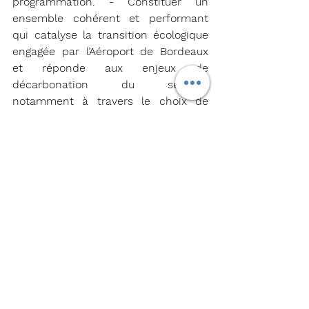
programmation. - Constituer un 
ensemble cohérent et performant 
qui catalyse la transition écologique 
engagée par l’Aéroport de Bordeaux 
et réponde aux enjeux de 
décarbonation du secteur, 
notamment à travers le choix de 
matériaux à faible empreinte 
carbone (bois pour les menuiseries, 
béton bas carbone, réemploi, ou 
encore verre ORAÉ® à l'empreinte 
carbone la plus faible au monde). 
Des matériaux qui, en outre, 
permettront de réduire 
significativement la consommation 
énergétique des bâtiments, dont une 
grande partie sera, par ailleurs, 
assurée par des panneaux solaires 
répartis en toiture sur plus de 3000 