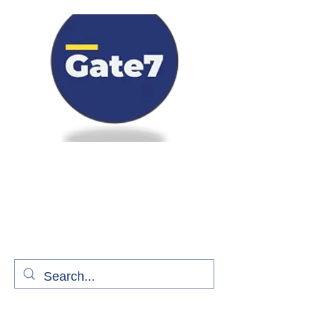
Bienvenue à bord de Gate7
le média qui fait décoller l'information
aérienne
S'abonner gratuitement pour