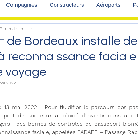
Compagnies
Constructeurs
Aéroports
Po
2 min de lecture
lbum photo
Développement durable
Interviews
t de Bordeaux installe de
 reconnaissance faciale
 le voyage
mai 2022
e 13 mai 2022 - Pour fluidifier le parcours des pas
éroport de Bordeaux a décidé d’investir dans une t
gers : des bornes de contrôles de passeport biomét
onnaissance faciale, appelées PARAFE – Passage Rap