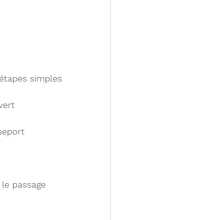
étapes simples 
vert
seport
t le passage 