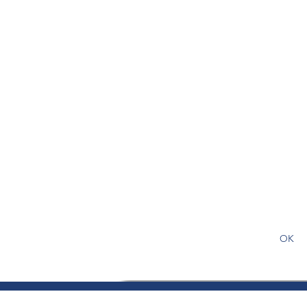
S'abonner gratuitement pour
article
OK