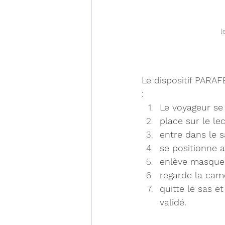
l
Le dispositif PARA
:
Le voyageur se 
place sur le l
entre dans le s
se positionne 
enlève masque,
regarde la camér
quitte le sas e
validé.