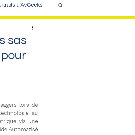
rtraits d'AvGeeks
Coté Coulisses
s sas
 pour
sagers lors de 
echnologie au 
rique via une 
ide Automatisé 