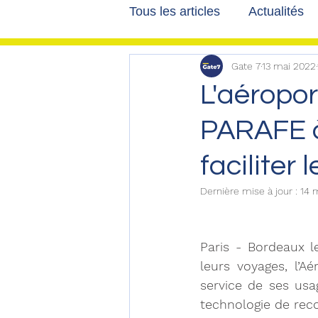
Tous les articles
Actualités
Gate 7
13 mai 2022
Les tribunes de Gate7
a
L'aéropor
PARAFE à
Voyages
Reportages
faciliter
Dernière mise à jour :
14 
Paris - Bordeaux l
leurs voyages, l’A
service de ses usa
technologie de rec