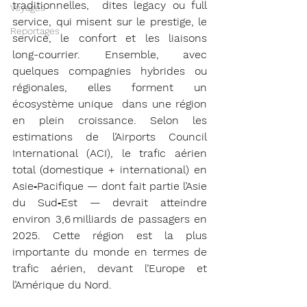
traditionnelles,  dites legacy ou full 
Voyages
service, qui misent sur le prestige, le 
Reportages
service, le confort et les liaisons 
long-courrier. Ensemble, avec 
quelques compagnies hybrides ou 
régionales, elles forment un 
écosystème unique  dans une région 
en plein croissance. Selon les 
estimations de l’Airports Council 
International (ACI), le trafic aérien 
total (domestique + international) en 
Asie‑Pacifique — dont fait partie l’Asie 
du Sud‑Est — devrait atteindre 
environ 3,6 milliards de passagers en 
2025. Cette région est la plus 
importante du monde en termes de 
trafic aérien, devant l’Europe et 
l’Amérique du Nord.