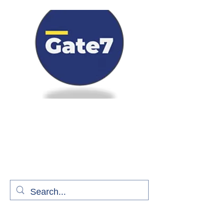
Bienvenue à bord de Gate7
le média qui fait décoller l'information
aérienne
S'abonner gratuitement pour