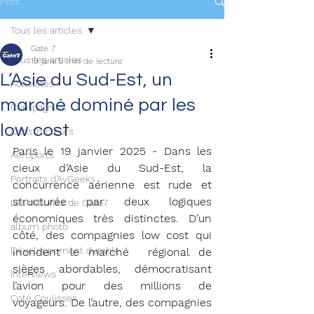
Post
Tous les articles
Gate 7
Tous les articles
19 janv.
5 min de lecture
L’Asie du Sud-Est, un
Actualités
marché dominé par les
Compagnies
low cost
Constructeurs
Paris le 19 janvier 2025 - Dans les 
Aéroports
cieux d’Asie du Sud-Est, la 
Portraits d'AvGeeks
concurrence aérienne est rude et 
structurée par deux logiques 
Les tribunes de Gate7
économiques très distinctes. D’un 
album photo
côté, des compagnies low cost qui 
Développement durable
inondent le marché  régional de 
sièges abordables, démocratisant 
Interviews
l’avion pour des millions de 
Coté Coulisses
voyageurs. De l’autre, des compagnies 