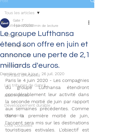
Post
Tous les articles
Gate 7
Tous les articles
4 juin 2020
2 min de lecture
Le groupe Lufthansa
Actualités
étend son offre en juin et
Compagnies
annonce une perte de 2,1
Constructeurs
milliards d'euros.
Aéroports
Dernière mise à jour :
26 juil. 2020
Portraits d'AvGeeks
Paris le 4 juin 2020 - Les compagnies 
Les tribunes de Gate7
du groupe Lufthansa étendront 
considérablement leur activité dans 
album photo
la seconde moitié de juin par rapport 
Développement durable
aux semaines précédentes. Comme 
Interviews
dans la première moitié de juin, 
l'accent sera mis sur les destinations 
Coté Coulisses
touristiques estivales. L'objectif est 