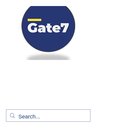
Bienvenue à bord de Gate7
le média qui fait décoller l'information
aérienne
S'abonner gratuitement pour