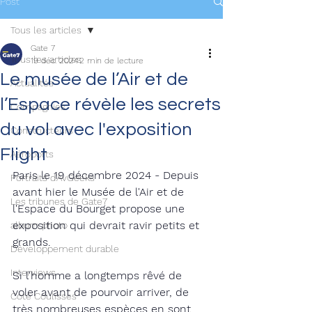
Post
Tous les articles
Gate 7
Tous les articles
19 déc. 2024
2 min de lecture
Le musée de l’Air et de
Actualités
l’Espace révèle les secrets
Compagnies
du vol avec l'exposition
Constructeurs
Flight
Aéroports
Paris le 19 décembre 2024 - Depuis 
Portraits d'AvGeeks
avant hier le Musée de l'Air et de 
Les tribunes de Gate7
l'Espace du Bourget propose une 
exposition qui devrait ravir petits et 
album photo
grands. 
Développement durable
Interviews
Si l'homme a longtemps rêvé de 
voler avant de pourvoir arriver, de 
Coté Coulisses
très nombreuses espèces en sont 