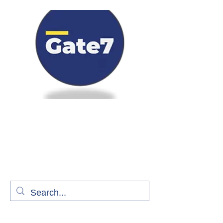
Bienvenue à bord de Gate7
le média qui fait décoller l'information
aérienne
S'abonner gratuitement pour