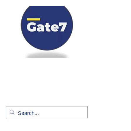
Bienvenue à bord de Gate7
le média qui fait décoller l'information
aérienne
S'abonner gratuitement pour