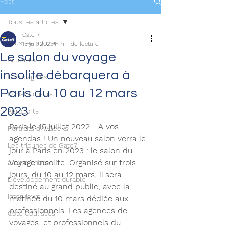
Post
Tous les articles
Gate 7
Tous les articles
15 juil. 2022
1 min de lecture
Le salon du voyage
Actualités
insolite débarquera à
Compagnies
Paris du 10 au 12 mars
Constructeurs
2023
Aéroports
Paris le 15 juillet 2022 - A vos 
Portraits d'AvGeeks
agendas ! Un nouveau salon verra le 
Les tribunes de Gate7
jour à Paris en 2023 : le salon du 
Voyage Insolite. Organisé sur trois 
album photo
jours, du 10 au 12 mars, il sera 
Développement durable
destiné au grand public, avec la 
Interviews
matinée du 10 mars dédiée aux 
professionnels. Les agences de 
Coté Coulisses
voyages, et professionnels du 