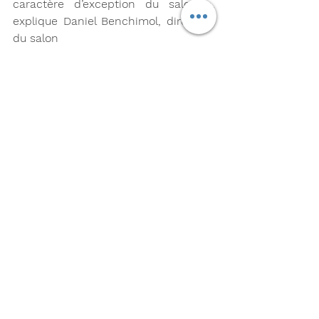
caractère d’exception du salon », 
explique Daniel Benchimol, directeur 
du salon
salon du voyage insolite
cirque Bouglione
Actualités
Voir tout
Posts récents