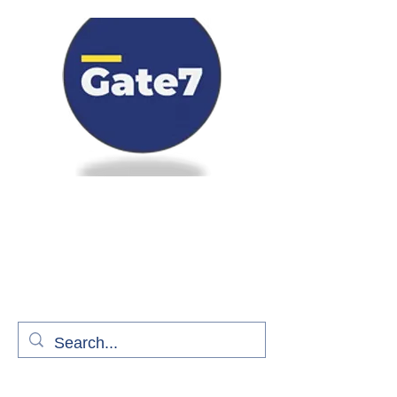
Bienvenue à bord de Gate7
le média qui fait décoller l'information
aérienne
S'abonner gratuitement pour