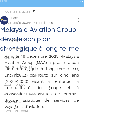
Post
Tous les articles
Gate 7
Tous les articles
19 déc. 2025
4 min de lecture
Malaysia Aviation Group
Actualités
dévoile son plan
Compagnies
stratégique à long terme
Constructeurs
Paris le 19 décembre 2025 -Malaysia 
Aéroports
Aviation Group (MAG) a présenté son 
Portraits d'AvGeeks
Plan stratégique à long terme 3.0, 
une feuille de route sur cinq ans 
Les tribunes de Gate7
(2026-2030) visant à renforcer la 
album photo
compétitivité du groupe et à 
Développement durable
consolider sa position de premier 
groupe asiatique de services de 
Interviews
voyage et d’aviation.
Coté Coulisses