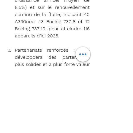
croissance annuel moyen de 
8,5%) et sur le renouvellement 
continu de la flotte, incluant 40 
A330neo, 43 Boeing 737-8 et 12 
Boeing 737-10, pour atteindre 116 
appareils d’ici 2035.
Partenariats renforcés : MAG 
développera des partenariats 
plus solides et à plus forte valeur 
ajoutée afin d’étendre sa portée 
mondiale et de permettre des 
voyages fluides vers plus de 1 100 
destinations à travers le monde. 
Ces collaborations renforceront 
la position de la Malaisie en tant 
que hub aérien et créeront de 
nouvelles sources de valeur au 
sein de l’écosystème du voyage 