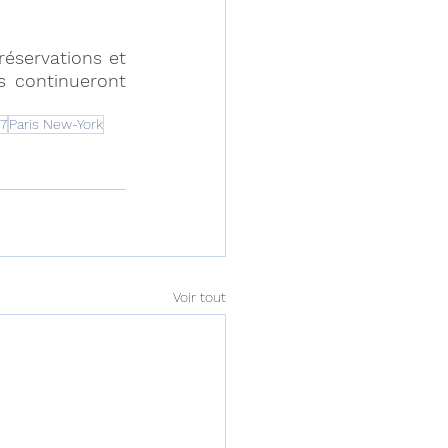
éservations et 
s continueront 
 7
Paris New-York
Voir tout