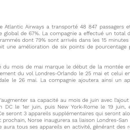
e Atlantic Airways a transporté 48 847 passagers et
 global de 67%. La compagnie a effectué un total de
rammés dont 79% sont arrivés dans les 15 minutes s
soit une amélioration de six points de pourcentage 
é du mois de mai marque le début de la montée en
cement du vol Londres-Orlando le 25 mai et celui en
ale le 26 mai. La compagnie ajoutera ainsi un app
augmenter sa capacité au mois de juin avec l’ajout 
 DC le 1er juin, puis New York-Rome le 19 juin, e
 Ce seront 3 appareils supplémentaires qui seront alo
let prochain, Norse inaugurera sa liaison Londres-San 
 aura tous ses appareils en activité, générant des r