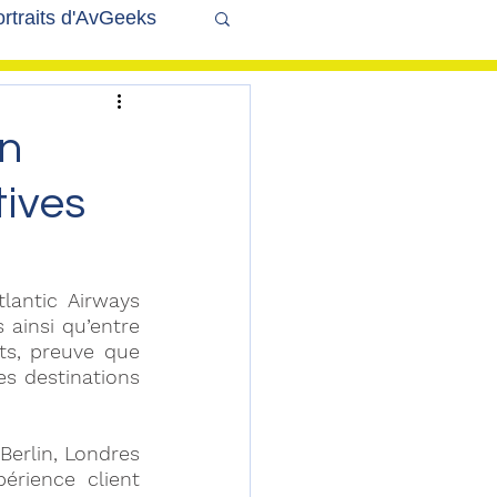
rtraits d'AvGeeks
Coté Coulisses
on
ives
antic Airways 
ainsi qu’entre 
s, preuve que 
es destinations 
erlin, Londres 
rience client 