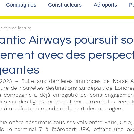
Compagnies
Constructeurs
Aéroports
Po
2 min de lecture
lbum photo
Développement durable
Interviews
antic Airways poursuit s
ement avec des perspect
geantes
 2023 – Suite aux dernières annonces de Norse Atl
rture de nouvelles destinations au départ de Londres 
la compagnie a déjà enregistré de bons engagement
duits sur des lignes fortement concurrentielles vers d
re à une forte demande de la part des passagers. 
ie opère désormais tous ses vols entre Paris, Oslo, B
 le terminal 7 à l’aéroport JFK, offrant une expé