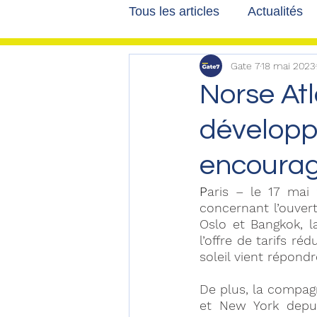
Tous les articles
Actualités
Gate 7
18 mai 2023
Les tribunes de Gate7
a
Norse Atl
développ
Voyages
Reportages
encoura
P
aris – le 17 mai
concernant
 l’ouve
Oslo et Bangkok
, 
l’offre de tarifs ré
soleil vient répond
De plus, la compagn
et New York depuis