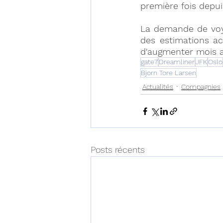
première fois depui
La demande de voyag
des estimations ac
d'augmenter mois a
gate7
Dreamliner
JFK
Oslo
Bjorn Tore Larsen
Actualités
Compagnies
Posts récents