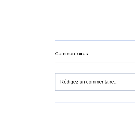
Commentaires
Rédigez un commentaire...
Vietnam Airlines louera 19
Boeing 737 MAX 8 pour
accélérer la modernisation
de sa flotte