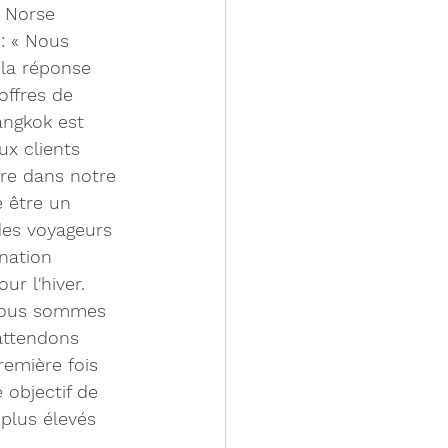
 Norse 
 : « Nous 
 la réponse 
offres de 
angkok est 
x clients 
re dans notre 
e être un 
es voyageurs 
nation 
ur l'hiver. 
 nous sommes 
attendons 
remière fois 
objectif de 
 plus élevés 