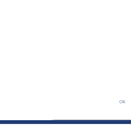
S'abonner gratuitement pour
article
OK