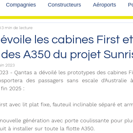
Compagnies
Constructeurs
Aéroports
Po
3
3 min de lecture
lbum photo
Développement durable
Interviews
voile les cabines First e
 des A350 du projet Sunri
uin 2023
 2023 - Qantas a dévoilé les prototypes des cabines Fi
ansportera des passagers sans escale d'Australie 
fin 2025 : 
rst avec lit plat fixe, fauteuil inclinable séparé et ar
e nouvelle génération avec porte coulissante pour plus
uit à installer sur toute la flotte A350.