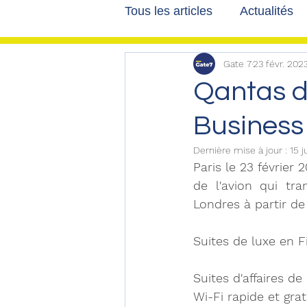
Tous les articles
Actualités
Gate 7
23 févr. 202
Les tribunes de Gate7
a
Qantas dé
Business
Voyages
Reportages
Dernière mise à jour :
15 j
Paris le 23 février
de l'avion qui tr
Londres à partir de 
Suites de luxe en Fi
Suites d'affaires d
Wi-Fi rapide et grat