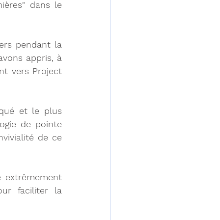
ères" dans le 
ers pendant la 
vons appris, à 
t vers Project 
ué et le plus 
gie de pointe 
ivialité de ce 
e extrêmement 
 faciliter la 