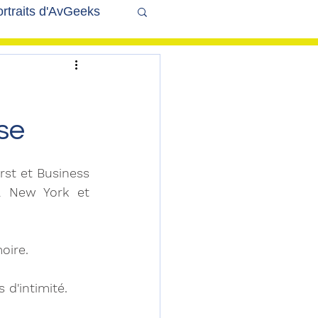
rtraits d'AvGeeks
Coté Coulisses
t
se
rst et Business 
à New York et 
moire.
 d'intimité.