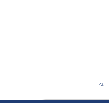
S'abonner gratuitement pour
article
OK