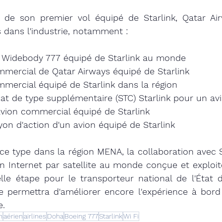
de son premier vol équipé de Starlink, Qatar Airw
 dans l'industrie, notamment :
 Widebody 777 équipé de Starlink au monde
mmercial de Qatar Airways équipé de Starlink
mmercial équipé de Starlink dans la région
cat de type supplémentaire (STC) Starlink pour un av
avion commercial équipé de Starlink
yon d'action d'un avion équipé de Starlink
ce type dans la région MENA, la collaboration avec Sta
n Internet par satellite au monde conçue et exploit
e étape pour le transporteur national de l'État du
que permettra d'améliorer encore l'expérience à bord 
e.
n
aérien
airlines
Doha
Boeing 777
Starlink
Wi Fi