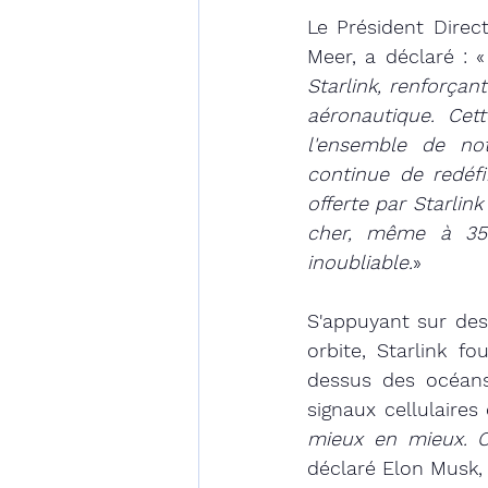
Le Président Dire
Meer, a déclaré : «
Starlink, renforçant
aéronautique. Cet
l'ensemble de not
continue de redéfin
offerte par Starlin
cher, même à 35 
inoubliable.
»
S'appuyant sur des
orbite, Starlink f
dessus des océans 
signaux cellulaires 
mieux en mieux. C'
déclaré Elon Musk,