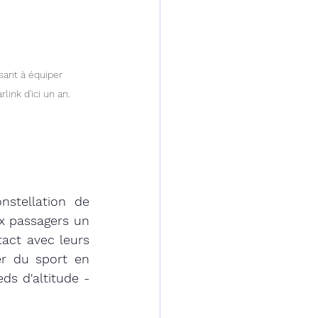
sant à équiper 
link d'ici un an.
stellation de 
x passagers un 
tact avec leurs 
er du sport en 
ds d'altitude - 