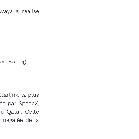
ays a réalisé 
ion Boeing
rlink, la plus 
ée par SpaceX, 
 Qatar. Cette 
inégalée de la 