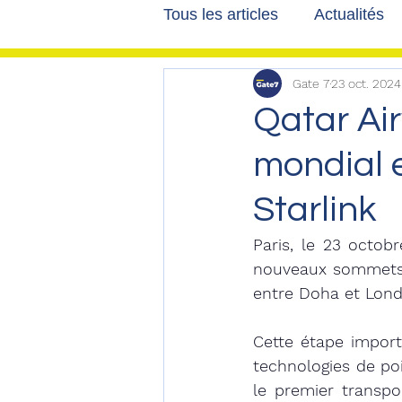
Tous les articles
Actualités
Gate 7
23 oct. 2024
Les tribunes de Gate7
a
Qatar Air
mondial 
Voyages
Reportages
Starlink
Paris, le 23 octobr
nouveaux sommets e
entre Doha et Lond
Cette étape importa
technologies de poi
le premier transpor