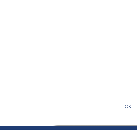
S'abonner gratuitement pour
article
OK