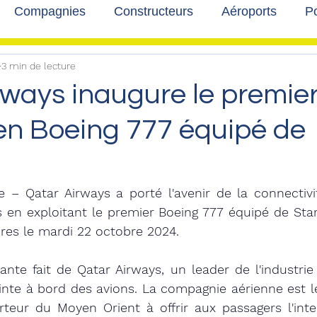
Compagnies
Constructeurs
Aéroports
Po
3 min de lecture
lbum photo
Développement durable
Interviews
ways inaugure le premier
en Boeing 777 équipé de
e – Qatar Airways a porté l'avenir de la connectivi
n exploitant le premier Boeing 777 équipé de Star
res le mardi 22 octobre 2024.
nte fait de Qatar Airways, un leader de l'industrie
nte à bord des avions. La compagnie aérienne est le
teur du Moyen Orient à offrir aux passagers l'inter