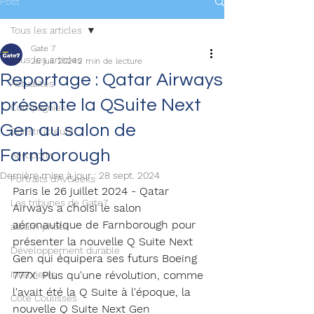
Post
Tous les articles
Gate 7
Tous les articles
26 juil. 2024
2 min de lecture
Reportage : Qatar Airways
Actualités
présente la QSuite Next
Compagnies
Gen au salon de
Constructeurs
Farnborough
Aéroports
Dernière mise à jour :
28 sept. 2024
Portraits d'AvGeeks
Paris le 26 juillet 2024 - Qatar 
Les tribunes de Gate7
Airways a choisi le salon 
aéronautique de Farnborough pour 
album photo
présenter la nouvelle Q Suite Next 
Développement durable
Gen qui équipera ses futurs Boeing 
Interviews
777X. Plus qu'une révolution, comme 
l'avait été la Q Suite à l'époque, la 
Coté Coulisses
nouvelle Q Suite Next Gen 