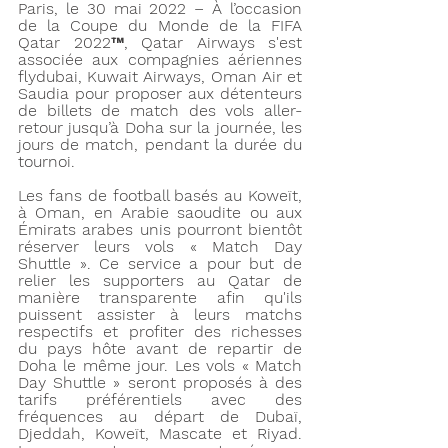
Paris, le 30 mai 2022 – À l’occasion 
de la Coupe du Monde de la FIFA 
Qatar 2022™, Qatar Airways s'est 
associée aux compagnies aériennes 
flydubai, Kuwait Airways, Oman Air et 
Saudia pour proposer aux détenteurs 
de billets de match des vols aller-
retour jusqu’à Doha sur la journée, les 
jours de match, pendant la durée du 
tournoi.
Les fans de football basés au Koweït, 
à Oman, en Arabie saoudite ou aux 
Émirats arabes unis pourront bientôt 
réserver leurs vols « Match Day 
Shuttle ». Ce service a pour but de 
relier les supporters au Qatar de 
manière transparente afin qu'ils 
puissent assister à leurs matchs 
respectifs et profiter des richesses 
du pays hôte avant de repartir de 
Doha le même jour. Les vols « Match 
Day Shuttle » seront proposés à des 
tarifs préférentiels avec des 
fréquences au départ de Dubaï, 
Djeddah, Koweït, Mascate et Riyad. 