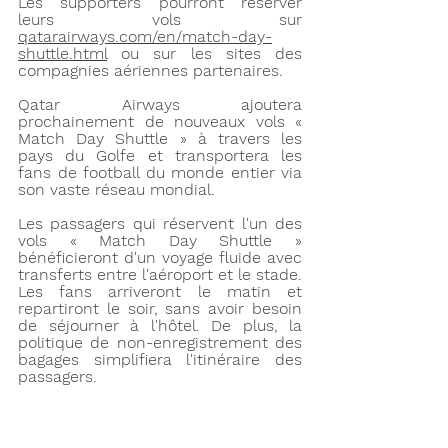
Les supporters pourront réserver 
leurs vols sur 
qatarairways.com/en/match-day-
shuttle.html
 ou sur les sites des 
compagnies aériennes partenaires. 
Qatar Airways ajoutera 
prochainement de nouveaux vols « 
Match Day Shuttle » à travers les 
pays du Golfe et transportera les 
fans de football du monde entier via 
son vaste réseau mondial.
Les passagers qui réservent l'un des 
vols « Match Day Shuttle » 
bénéficieront d'un voyage fluide avec 
transferts entre l'aéroport et le stade. 
Les fans arriveront le matin et 
repartiront le soir, sans avoir besoin 
de séjourner à l'hôtel. De plus, la 
politique de non-enregistrement des 
bagages simplifiera l'itinéraire des 
passagers.