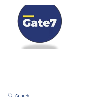
Bienvenue à bord de Gate7
le média qui fait décoller l'information
aérienne
S'abonner gratuitement pour