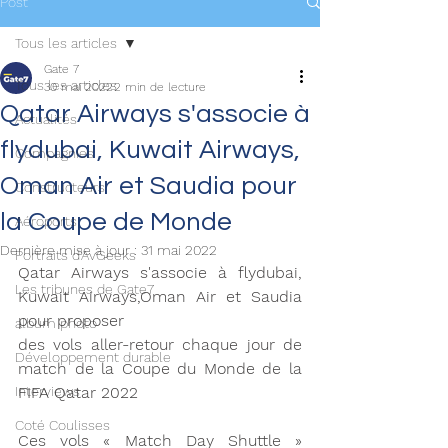
Post
Tous les articles
Gate 7
Tous les articles
30 mai 2022
2 min de lecture
Qatar Airways s'associe à
Actualités
flydubai, Kuwait Airways,
Compagnies
Oman Air et Saudia pour
Constructeurs
la Coupe de Monde
Aéroports
Dernière mise à jour :
31 mai 2022
Portraits d'AvGeeks
Qatar Airways s'associe à flydubai, 
Les tribunes de Gate7
Kuwait Airways,Oman Air et Saudia 
pour proposer
album photo
des vols aller-retour chaque jour de 
Développement durable
match de la Coupe du Monde de la 
Interviews
FIFA Qatar 2022 
Coté Coulisses
Ces vols « Match Day Shuttle » 