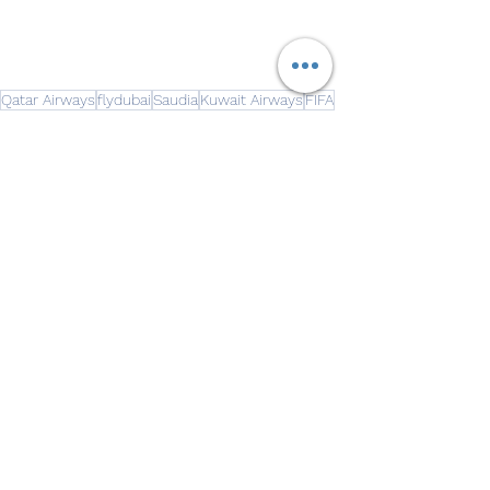
Qatar Airways
flydubai
Saudia
Kuwait Airways
FIFA
FIFA Qatar2022
Compagnies
Voir tout
Posts récents