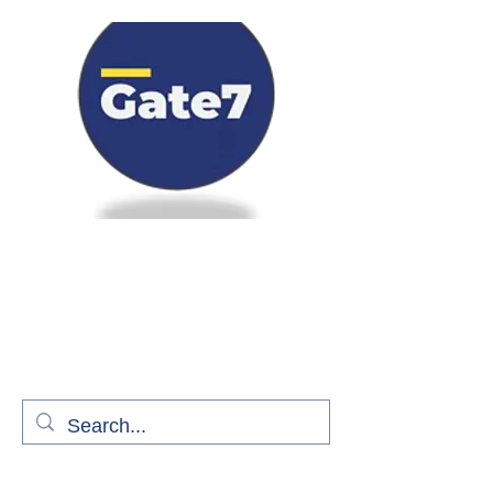
Bienvenue à bord de Gate7
le média qui fait décoller l'information
aérienne
S'abonner gratuitement pour