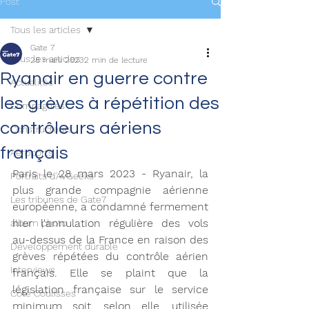
Post
Tous les articles
Gate 7
Tous les articles
28 mars 2023
2 min de lecture
Ryanair en guerre contre
Actualités
les grèves à répétition des
Compagnies
contrôleurs aériens
Constructeurs
français
Aéroports
Paris le 28 mars 2023 - Ryanair, la 
Portraits d'AvGeeks
plus grande compagnie aérienne 
Les tribunes de Gate7
européenne, a condamné fermement 
hier l'annulation régulière des vols 
album photo
au-dessus de la France en raison des 
Développement durable
grèves répétées du contrôle aérien 
Interviews
français. Elle se plaint que la 
législation française sur le service 
Coté Coulisses
minimum soit, selon elle, utilisée 