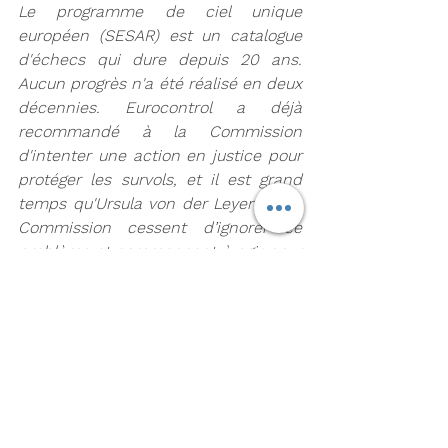
Le programme de ciel unique 
européen (SESAR) est un catalogue 
d'échecs qui dure depuis 20 ans. 
Aucun progrès n'a été réalisé en deux 
décennies. Eurocontrol a déjà 
recommandé à la Commission 
d'intenter une action en justice pour 
protéger les survols, et il est grand 
temps qu'Ursula von der Leyen et sa 
Commission cessent d’ignorer ce 
problème et commencent à agir pour 
défendre le marché unique du 
transport aérien à travers l'Europe. 
Nous ne voyons aucun inconvénient 
à ce que les syndicats français 
exercent leur droit de grève, mais 
nous attendons de la Commission 
européenne qu'elle défende et 
protège le marché unique, et non 