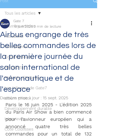
Post
Tous les articles
Gate 7
Tous les articles
16 juin 2025
3 min de lecture
Airbus engrange de très
Actualités
belles commandes lors de
Compagnies
la première journée du
Constructeurs
salon international de
Aéroports
l'aéronautique et de
Portraits d'AvGeeks
l'espace
Les tribunes de Gate7
Dernière mise à jour :
15 sept. 2025
album photo
Paris le 16 juin 2025 - L'édition 2025 
Développement durable
du Paris Air Show a bien commencé 
Interviews
pour l'avionneur européen qui a 
annoncé quatre très belles 
Coté Coulisses
commandes 
pour un total de 132 