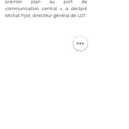
premier plan au port de 
communication central », a déclaré 
Michał Fijoł, directeur général de LOT.
Première commande d'Airbus pour LOT 
Polish Airlines 