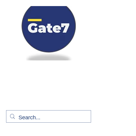
Bienvenue à bord de Gate7
le média qui fait décoller l'information
aérienne
S'abonner gratuitement pour