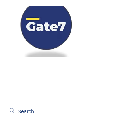
Bienvenue à bord de Gate7
le média qui fait décoller l'information
aérienne
S'abonner gratuitement pour