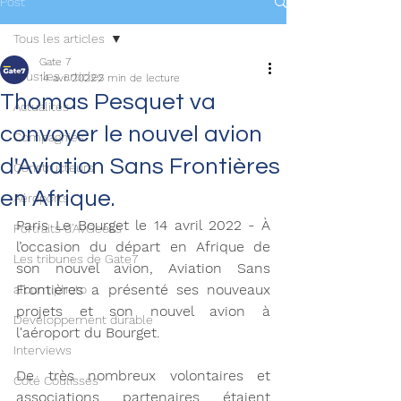
Post
Tous les articles
Gate 7
Tous les articles
14 avr. 2022
2 min de lecture
Thomas Pesquet va
Actualités
convoyer le nouvel avion
Compagnies
d'Aviation Sans Frontières
Constructeurs
en Afrique.
Aéroports
Paris Le Bourget le 14 avril 2022 - À 
Portraits d'AvGeeks
l’occasion du départ en Afrique de 
Les tribunes de Gate7
son nouvel avion, Aviation Sans 
Frontières a présenté ses nouveaux 
album photo
projets et son nouvel avion à 
Développement durable
l'aéroport du Bourget. 
Interviews
De très nombreux volontaires et 
Coté Coulisses
associations partenaires étaient 