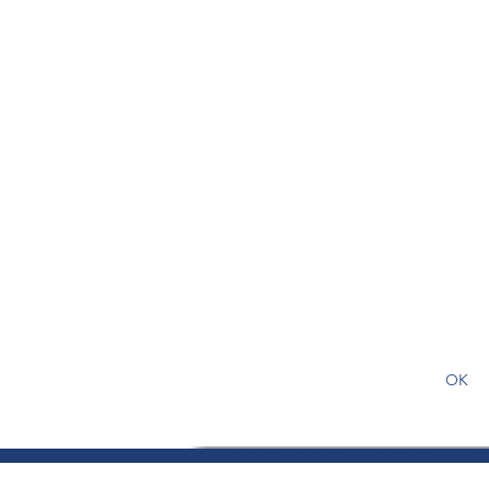
S'abonner gratuitement pour
article
OK