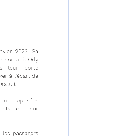
vier 2022. Sa 
e situe à Orly 
 leur porte 
r à l'écart de 
gratuit
sont proposées 
ents de leur 
les passagers 