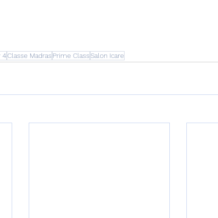
y 4
Classe Madras
Prime Class
Salon Icare