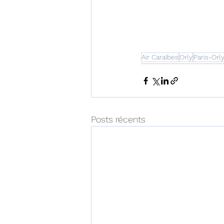
Air Caraïbes
Orly
Paris-Orl
Posts récents