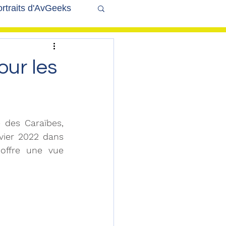
rtraits d'AvGeeks
Coté Coulisses
our les
 des Caraïbes, 
ier 2022 dans 
offre une vue 