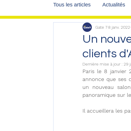
Tous les articles
Actualités
Gate 7
8 janv. 2022
Les tribunes de Gate7
a
Un nouvea
clients d
Voyages
Reportages
Dernière mise à jour :
29 
Paris le 8 janvier 
annonce que ses cl
un nouveau salon 
panoramique sur les
Il accueillera les p