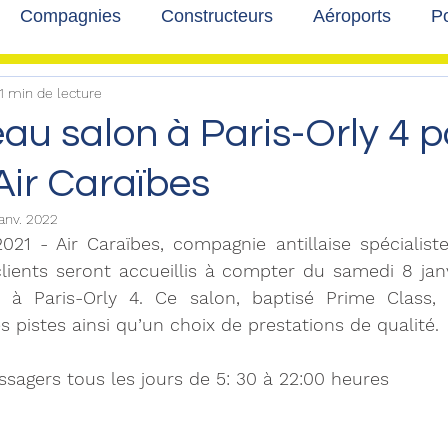
Compagnies
Constructeurs
Aéroports
Po
1 min de lecture
lbum photo
Développement durable
Interviews
u salon à Paris-Orly 4 p
'Air Caraïbes
janv. 2022
2021 - Air Caraïbes, compagnie antillaise spécialiste
ients seront accueillis à compter du samedi 8 janv
à Paris-Orly 4. Ce salon, baptisé Prime Class, 
 pistes ainsi qu’un choix de prestations de qualité. 
assagers tous les jours de 5: 30 à 22:00 heures