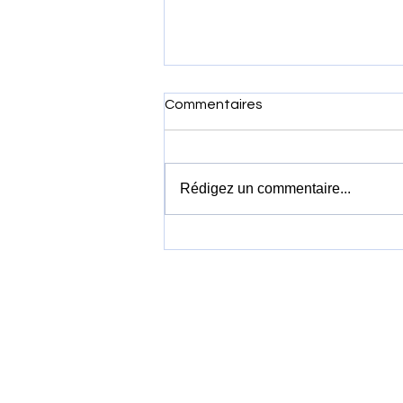
Commentaires
Rédigez un commentaire...
Vietnam Airlines louera 19
Boeing 737 MAX 8 pour
accélérer la modernisation
de sa flotte