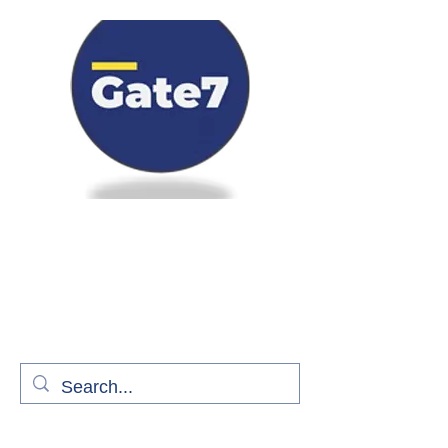
Bienvenue à bord de Gate7
le média qui fait décoller l'information
aérienne
S'abonner gratuitement pour