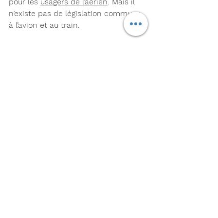
pour les 
usagers de l’aérien
. Mais il 
n’existe pas de législation commune 
à l’avion et au train.
En l’absence de texte régissant 
l’ensemble des modes de transports, 
rien n’assure au consommateur un 
remboursement du billet et une 
compensation prenant en compte la 
totalité du trajet. Il est toutefois 
conseillé de faire la demande à la 
compagnie aérienne puisque c’est 
auprès d’elle que le billet combiné a 
été acheté.
Pour mettre fin à ce flou juridique, le 
Centre Européen de la 
Consommation
 appelle donc de ses 
vœux la création d’un droit européen 