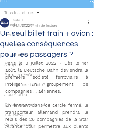
Post
Tous les articles
Gate 7
Tous les articles
8 juil. 2022
3 min de lecture
Un seul billet train + avion :
Actualités
quelles conséquences
Compagnies
pour les passagers ?
Constructeurs
Paris le 8 juillet 2022 - Dès le 1er 
Aéroports
août, la Deutsche Bahn deviendra la 
Portraits d'AvGeeks
première société ferroviaire à 
intérger un groupement de 
Les tribunes de Gate7
compagnies ... aériennes.
album photo
Développement durable
En entrant dans ce cercle fermé, le 
transporteur allemand prendra le 
Interviews
relais des 26 compagnies de la Star 
Coté Coulisses
Alliance pour permettre aux clients 