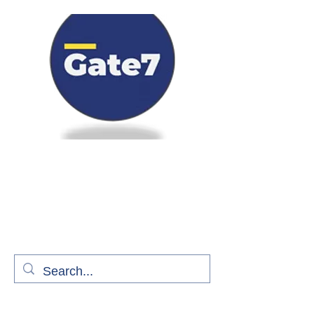
Bienvenue à bord de Gate7
le média qui fait décoller l'information
aérienne
S'abonner gratuitement pour