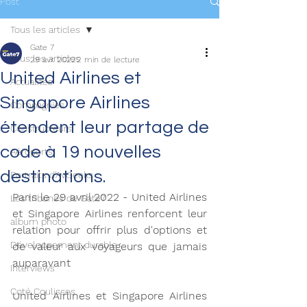
Post
Tous les articles
Gate 7
Tous les articles
29 avr. 2022
2 min de lecture
United Airlines et
Actualités
Singapore Airlines
Compagnies
étendent leur partage de
Constructeurs
code à 19 nouvelles
Aéroports
destinations.
Portraits d'AvGeeks
Paris le 29 avril 2022 - United Airlines 
Les tribunes de Gate7
et Singapore Airlines renforcent leur 
album photo
relation pour offrir plus d'options et 
Développement durable
de valeur aux voyageurs que jamais 
auparavant
Interviews
Coté Coulisses
United Airlines et Singapore Airlines 