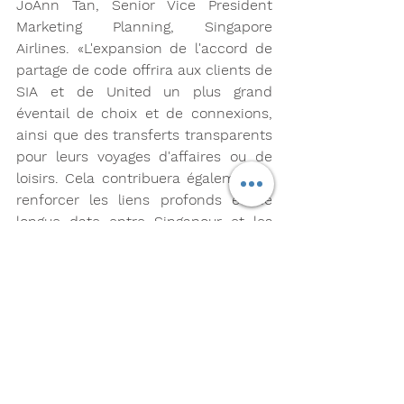
JoAnn Tan, Senior Vice President 
Marketing Planning, Singapore 
Airlines. «L'expansion de l'accord de 
partage de code offrira aux clients de 
SIA et de United un plus grand 
éventail de choix et de connexions, 
ainsi que des transferts transparents 
pour leurs voyages d'affaires ou de 
loisirs. Cela contribuera également à 
renforcer les liens profonds et de 
longue date entre Singapour et les 
États-Unis. »
Cette annonce intervient dans un 
contexte de demande croissante de 
voyages aériens internationaux alors 
que de plus en plus de pays dans le 
monde assouplissent les restrictions 
aux frontières. Alors que les voyages 