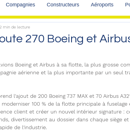
Compagnies
Constructeurs
Aéroports
Po
2 min de lecture
lbum photo
Développement durable
Interviews
oute 270 Boeing et Airbu
vions Boeing et Airbus à sa flotte, la plus grosse 
mpagnie aérienne et la plus importante par un seul t
end l'ajout de 200 Boeing 737 MAX et 70 Airbus A321
moderniser 100 % de la flotte principale à fuselage 
ience client et créer un nouvel intérieur signature :
nds, divertissement au dossier dans chaque siège et 
apide de l'industrie.