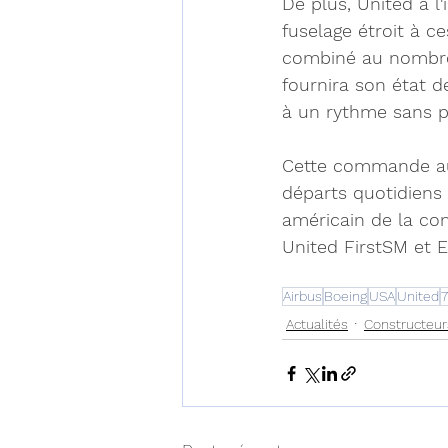
De plus, United a l
fuselage étroit à c
combiné au nombre d
fournira son état d
à un rythme sans p
Cette commande au
départs quotidiens 
américain de la com
United FirstSM et 
Airbus
Boeing
USA
United
Actualités
Constructeur