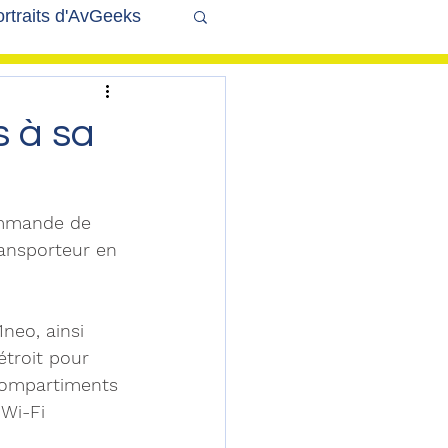
rtraits d'AvGeeks
Coté Coulisses
s à sa
commande de 
ransporteur en 
neo, ainsi 
étroit pour 
 compartiments 
Wi-Fi 