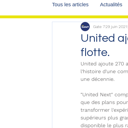
Tous les articles
Actualités
Gate 7
29 juin 2021
Les tribunes de Gate7
a
United aj
flotte.
Voyages
Reportages
United ajoute 270 a
l'histoire d'une co
une décennie.
"United Next" compr
que des plans pour 
transformer l'expér
supérieurs plus gra
disponible le plus r