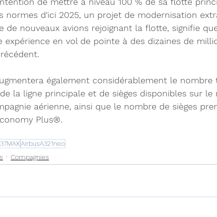
'intention de mettre à niveau 100 % de sa flotte princ
es normes d'ici 2025, un projet de modernisation extra
e nouveaux avions rejoignant la flotte, signifie qu
e expérience en vol de pointe à des dizaines de milli
récédent.
gmentera également considérablement le nombre t
de la ligne principale et de sièges disponibles sur le
pagnie aérienne, ainsi que le nombre de sièges prem
Economy Plus®. 
737MAX
AirbusA321neo
s
Compagnies