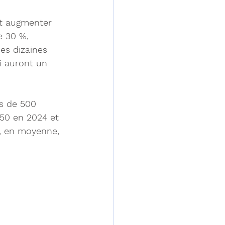
it augmenter 
e 30 %, 
es dizaines 
ui auront un 
s de 500 
350 en 2024 et 
a, en moyenne, 