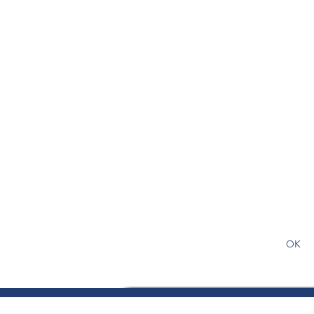
S'abonner gratuitement pour
article
OK