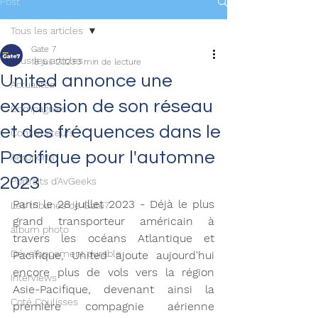
Post
Tous les articles
Gate 7
Tous les articles
18 juil. 2023
3 min de lecture
United annonce une
Actualités
expansion de son réseau
Compagnies
et des fréquences dans le
Constructeurs
Pacifique pour l'automne
Aéroports
2023
Portraits d'AvGeeks
Paris le 28 juillet 2023 - Déjà le plus 
Les tribunes de Gate7
grand transporteur américain à 
album photo
travers les océans Atlantique et 
Développement durable
Pacifique, United ajoute aujourd'hui 
encore plus de vols vers la région 
Interviews
Asie-Pacifique, devenant ainsi la 
Coté Coulisses
première compagnie aérienne 