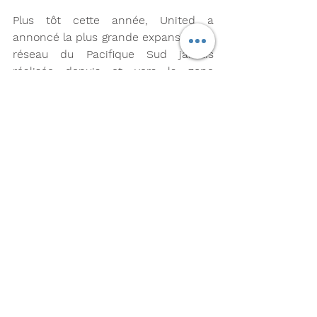
Plus tôt cette année, United a 
annoncé la plus grande expansion du 
réseau du Pacifique Sud jamais 
réalisée depuis et vers la zone 
continentale des États-Unis. Cet 
hiver nordique à venir, United 
exploitera 66 vols entre les États-
Unis et l'Australie/la Nouvelle-Zélande 
chaque semaine. Les faits saillants 
comprennent :
Devenir la seule compagnie aérienne 
à offrir un service sans escale vers 
Christchurch, en Nouvelle-Zélande, 
avec un nouveau service au départ 
de San Francisco*
S'appuyant sur sa position de plus 