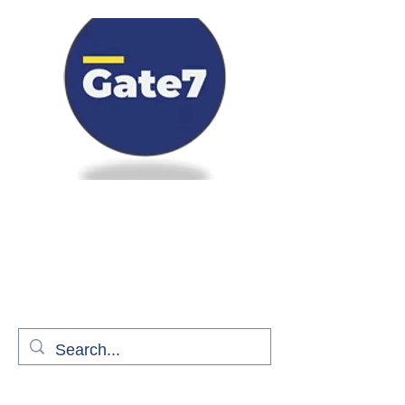
Bienvenue à bord de Gate7
le média qui fait décoller l'information
aérienne
S'abonner gratuitement pour